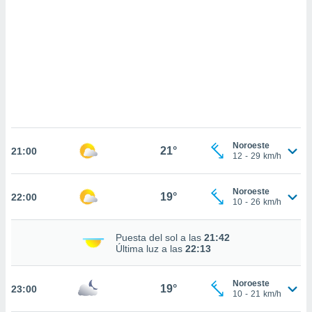
 mismo.
sultar más
 en nuestra
 Cookies
y
ualquier
ento
 botón
ación de
kies
 disponible
Noroeste
21°
e nuestra
21:00
12
-
29
km/h
.
IVAMENTE,
Noroeste
19°
22:00
10
-
26
km/h
as
Puesta del sol a las
21:42
 a cookies
Última luz a las
22:13
 no aceptar
ón de
Noroeste
19°
23:00
uedes
10
-
21
km/h
uestro sitio