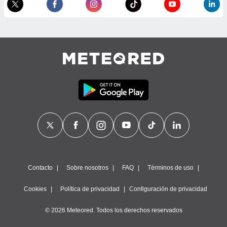
 de datos
er momento
ic en
o en
 Cookies
en
eb.
y
socios
el
to de
la
 en un
 y/o acceder
Contacto
Sobre nosotros
FAQ
Términos de uso
 de datos
ara
Cookies
Política de privacidad
Configuración de privacidad
 anuncios
ar perfiles
© 2026 Meteored. Todos los derechos reservados
idad
a, utilizar