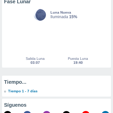
Fase Lunar
nto,
Luna Nueva
Iluminada
15%
cios
kies,
ores únicos
as similares
nar,
rocesar
onales como
 este sitio
Salida Luna
Puesta Luna
recciones IP
03:07
19:40
ficadores de
 posible
s
 traten tus
Tiempo...
nales en
 interés
Tiempo 1 - 7 días
go a lo que
nerte. Para
retirar su
Síguenos
ento u