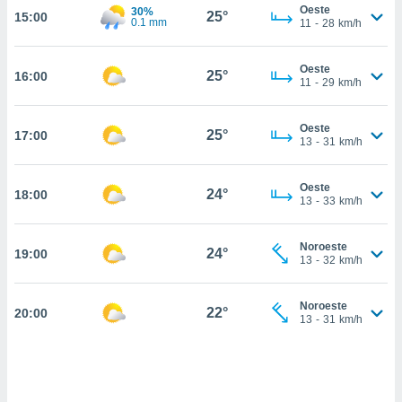
nos permite
Oeste
30%
25°
15:00
estra
0.1 mm
11
-
28
km/h
ara seguir
e contenido
ACEPTAR
Oeste
stándares
25°
16:00
Y
11
-
29
km/h
sin coste.
CONTINUAR
 botón
Oeste
25°
17:00
continuar",
CONFIGURACIÓN
13
-
31
km/h
der a la
ndo la
 de todas
Oeste
24°
18:00
13
-
33
km/h
, ya sean
de nuestros
 nos
Noroeste
24°
19:00
13
-
32
km/h
 y análisis
tamiento en
b, así como
Noroeste
22°
20:00
13
-
31
km/h
un perfil
para
ublicidad y
do en