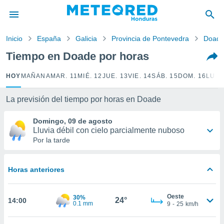
privacidad
o de
Inicio
España
Galicia
Provincia de Pontevedra
Doad
n) ha sido
Tiempo en Doade por horas
or
es para
HOY
MAÑANA
MAR. 11
MIÉ. 12
JUE. 13
VIE. 14
SÁB. 15
DOM. 16
LUN.
ue la
 que se
e calidad.
La previsión del tiempo por horas en Doade
eder a este
ediante las
Domingo, 09 de agosto
opciones:
Lluvia débil con cielo parcialmente nuboso
Por la tarde
ookies y
e forma
Horas anteriores
d digital
ada, basada
Oeste
30%
mación
24°
14:00
0.1 mm
9
-
25
km/h
ediante
ecnologías