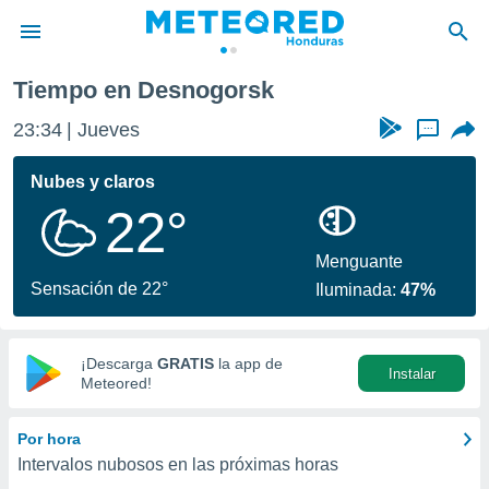
Tiempo en Desnogorsk
privacidad
23:34
Jueves
...
o de
n) ha sido
Nubes y claros
or
22°
es para
ue la
 que se
Menguante
e calidad.
Sensación de 22°
Iluminada:
47%
eder a este
ediante las
opciones:
¡Descarga
GRATIS
la app de
Instalar
ookies y
Meteored!
e forma
Por hora
d digital
Intervalos nubosos en las próximas horas
ada, basada