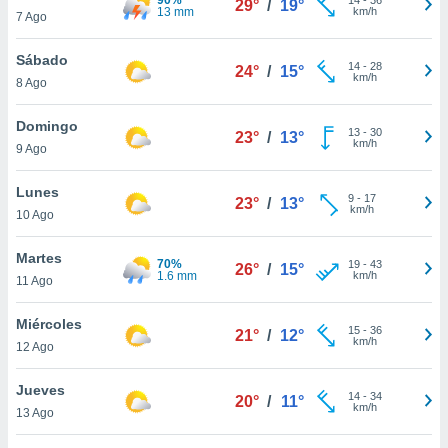
29°
/
19°
ublicidad y
13 mm
km/h
7 Ago
do en
Sábado
 mismo.
14
-
28
24°
/
15°
km/h
sultar más
8 Ago
 en nuestra
 Cookies
y
Domingo
13
-
30
23°
/
13°
ualquier
km/h
9 Ago
ento
Lunes
 botón
9
-
17
23°
/
13°
km/h
10 Ago
ación de
kies
 disponible
Martes
70%
19
-
43
26°
/
15°
e nuestra
1.6 mm
km/h
11 Ago
.
Miércoles
IVAMENTE,
15
-
36
21°
/
12°
km/h
12 Ago
as
Jueves
14
-
34
20°
/
11°
 a cookies
km/h
13 Ago
 no aceptar