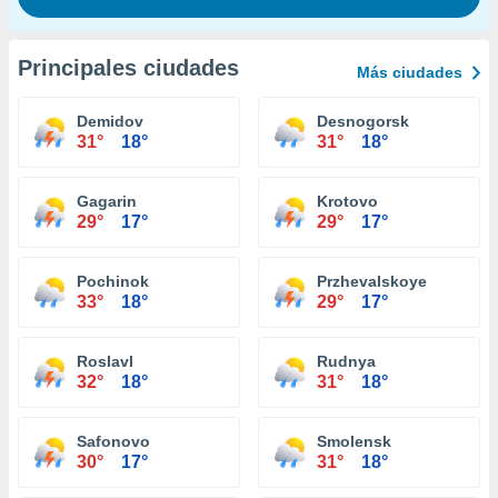
Principales ciudades
Más ciudades
Demidov
Desnogorsk
31°
18°
31°
18°
Gagarin
Krotovo
29°
17°
29°
17°
Pochinok
Przhevalskoye
33°
18°
29°
17°
Roslavl
Rudnya
32°
18°
31°
18°
Safonovo
Smolensk
30°
17°
31°
18°