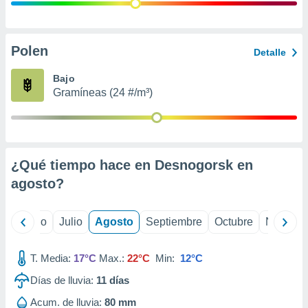
ados con el
 seleccionar
o.
calización
Polen
Detalle
precisa e
ión mediante
Bajo
Gramíneas (24 #/m³)
, publicidad
dos,
 publicidad
,
¿Qué tiempo hace en Desnogorsk en
ón de
 desarrollo
agosto
?
s.
tros 1199
yo
Junio
Julio
Agosto
Septiembre
Octubre
Noviemb
ios
T. Media:
17°C
Max.:
22°C
Min:
12°C
Días de lluvia:
11
días
Acum. de lluvia:
80 mm