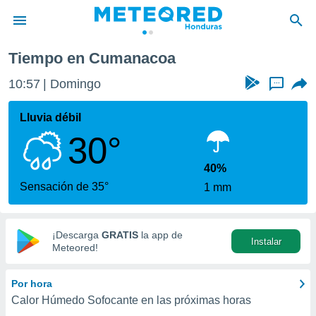
Tiempo en Cumanacoa
privacidad
10:57
Domingo
...
o de
n) ha sido
Lluvia débil
or
30°
es para
ue la
 que se
40%
e calidad.
Sensación de 35°
1 mm
eder a este
ediante las
opciones:
¡Descarga
GRATIS
la app de
Instalar
ookies y
Meteored!
e forma
Por hora
d digital
Calor Húmedo Sofocante en las próximas horas
ada, basada