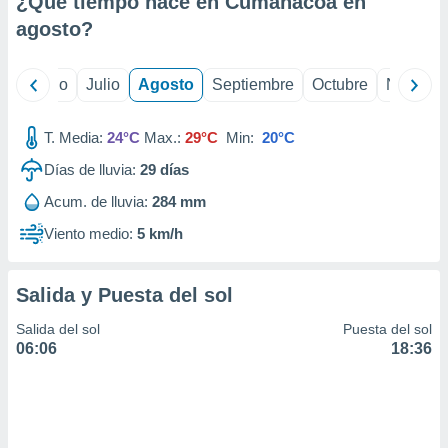
¿Qué tiempo hace en Cumanacoa en
ados con el
 seleccionar
agosto
?
o.
calización
yo
Junio
Julio
Agosto
Septiembre
Octubre
Noviemb
precisa e
ión mediante
T. Media:
24°C
Max.:
29°C
Min:
20°C
, publicidad
Días de lluvia:
29
días
dos,
Acum. de lluvia:
284 mm
 publicidad
,
Viento medio:
5 km/h
ón de
 desarrollo
s.
Salida y Puesta del sol
tros 1199
Salida del sol
Puesta del sol
ios
06:06
18:36