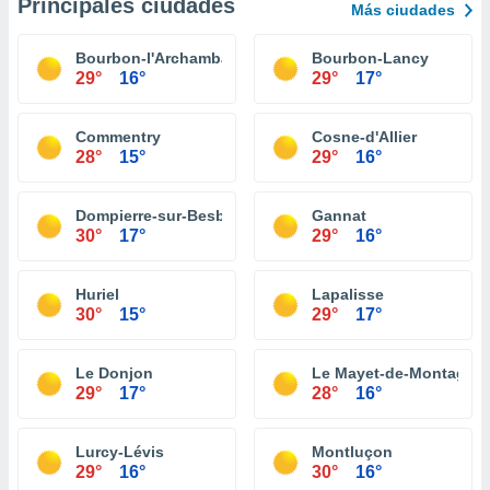
Principales ciudades
Más ciudades
Bourbon-l'Archambault
Bourbon-Lancy
29°
16°
29°
17°
Commentry
Cosne-d'Allier
28°
15°
29°
16°
Dompierre-sur-Besbre
Gannat
30°
17°
29°
16°
Huriel
Lapalisse
30°
15°
29°
17°
Le Donjon
Le Mayet-de-Montagne
29°
17°
28°
16°
Lurcy-Lévis
Montluçon
29°
16°
30°
16°