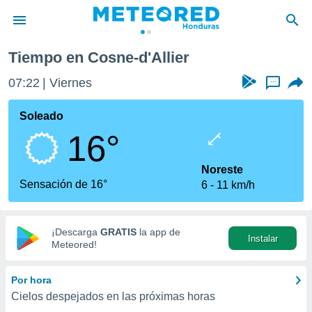
lier
Tiempo en Cosne-d'Allier
privacidad
07:22
Viernes
...
o de
n) ha sido
Soleado
or
16°
es para
ue la
 que se
Noreste
e calidad.
Sensación de 16°
6
11 km/h
eder a este
ediante las
opciones:
¡Descarga
GRATIS
la app de
Instalar
ookies y
Meteored!
e forma
Por hora
d digital
Cielos despejados en las próximas horas
ada, basada