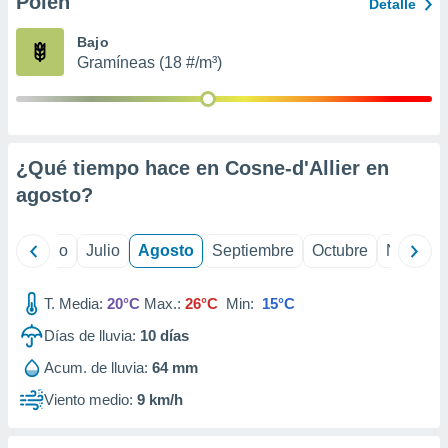
Polen
ados con el
Detalle
 seleccionar
o.
Bajo
Gramíneas (18 #/m³)
calización
precisa e
ión mediante
, publicidad
¿Qué tiempo hace en Cosne-d'Allier en
dos,
agosto
?
 publicidad
,
ón de
yo
Junio
Julio
Agosto
Septiembre
Octubre
Noviemb
 desarrollo
s.
T. Media:
20°C
Max.:
26°C
Min:
15°C
tros 1199
ios
Días de lluvia:
10
días
Acum. de lluvia:
64 mm
Viento medio:
9 km/h