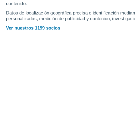
contenido.
17
-
38
km/h
10
-
24
km/h
14
14
-
28
km/h
Datos de localización geográfica precisa e identificación mediant
personalizados, medición de publicidad y contenido, investigació
Tiempo en Cortland - NY hoy
, 5 de a
Ver nuestros 1199 socios
Lluvia débil
30%
28°
17:00
0.1 mm
Sensación T.
29
Nubes y claro
28°
18:00
Sensación T.
29
Parcialmente 
27°
19:00
Sensación T.
29
Parcialmente 
25°
20:00
Sensación T.
26
Nubes y claro
24°
21:00
Sensación T.
25