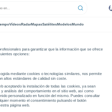
iempo
Vídeos
Radar
Mapas
Satélites
Modelos
Mundo
rofesionales para garantizar que la información que se ofrece
guientes opciones:
rtland
ecogida mediante cookies o tecnologías similares, nos permite
on altos estándares de calidad sin coste.
NY
eb aceptando la instalación de todas las cookies, ya sean
 y análisis del comportamiento en el sitio web, así como
...
ntenido personalizado en función del mismo. Puedes consultar
alquier momento el consentimiento pulsando el botón
Por hora
uestra página web.
Lluvias débiles en las próximas
horas