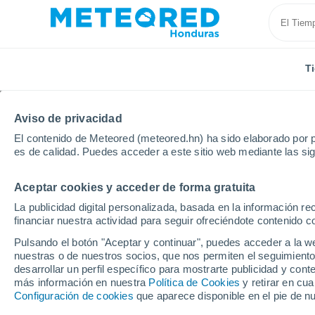
T
Aviso de privacidad
El contenido de Meteored (meteored.hn) ha sido elaborado por p
es de calidad. Puedes acceder a este sitio web mediante las si
Aceptar cookies y acceder de forma gratuita
Inicio
Estados Unidos
Estado de Nueva York
Co
La publicidad digital personalizada, basada en la información r
financiar nuestra actividad para seguir ofreciéndote contenido c
Tiempo en Cortland - 
Pulsando el botón "Aceptar y continuar", puedes acceder a la w
nuestras o de nuestros socios, que nos permiten el seguimiento
22:04
Miércoles
desarrollar un perfil específico para mostrarte publicidad y co
más información en nuestra
Política de Cookies
y retirar en cu
Configuración de cookies
que aparece disponible en el pie de n
Nubes y claros