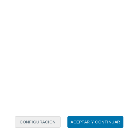
Calendario lunar
Lun
Mar
Mié
Jue
Vie
Sáb
Dom
5
6
7
8
9
10
11
12
13
14
15
16
17
18
CONFIGURACIÓN
ACEPTAR Y CONTINUAR
125