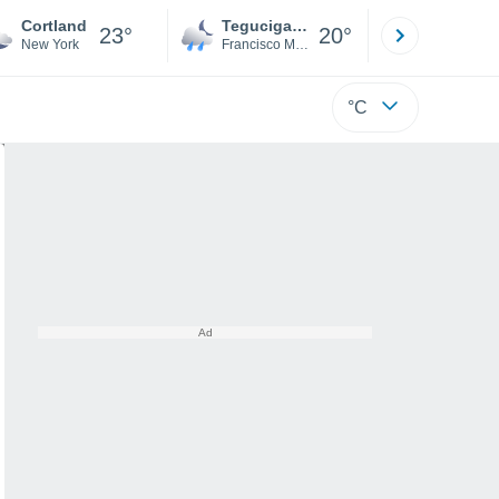
Cortland
Tegucigalpa
San Pedr
23°
20°
New York
Francisco Morazán
Cortés
°C