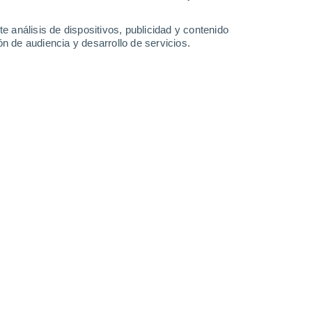
-
33
km/h
14
-
33
km/h
15
-
39
km/h
25
-
58
km/h
e análisis de dispositivos, publicidad y contenido
n de audiencia y desarrollo de servicios.
gosto
Sur
2 Bajo
°
8
-
22 km/h
FPS:
no
s
Sur
1 Bajo
°
6
-
17 km/h
FPS:
no
nuboso
Sureste
0 Bajo
°
5
-
12 km/h
FPS:
no
nuboso
Sureste
0 Bajo
°
6
-
10 km/h
FPS:
no
s
Sureste
0 Bajo
°
11
-
20 km/h
FPS:
no