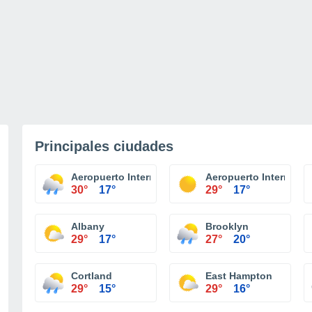
Principales ciudades
Aeropuerto Internacional Niagara Falls
Aeropuerto Internacio
30°
17°
29°
17°
Albany
Brooklyn
29°
17°
27°
20°
Cortland
East Hampton
29°
15°
29°
16°