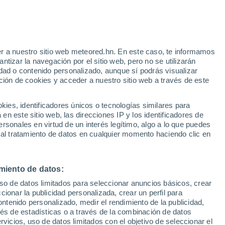
Riesgo de tormentas
Mañana por la tarde
e
r a nuestro sitio web meteored.hn. En este caso, te informamos
:
55%
tizar la navegación por el sitio web, pero no se utilizarán
dad o contenido personalizado, aunque sí podrás visualizar
ción de cookies y acceder a nuestro sitio web a través de este
atélites
Modelos
es, identificadores únicos o tecnologías similares para
n este sitio web, las direcciones IP y los identificadores de
rsonales en virtud de un interés legítimo, algo a lo que puedes
 al tratamiento de datos en cualquier momento haciendo clic en
Sábado
Domingo
Lunes
Martes
8 Ago
9 Ago
10 Ago
11 Ago
miento de datos:
uso de datos limitados para seleccionar anuncios básicos, crear
70%
70%
80%
90%
ccionar la publicidad personalizada, crear un perfil para
2.2 mm
0.3 mm
1.6 mm
9.3 mm
ontenido personalizado, medir el rendimiento de la publicidad,
27°
/
19°
25°
/
19°
27°
/
17°
26°
/
19°
vés de estadísticas o a través de la combinación de datos
rvicios, uso de datos limitados con el objetivo de seleccionar el