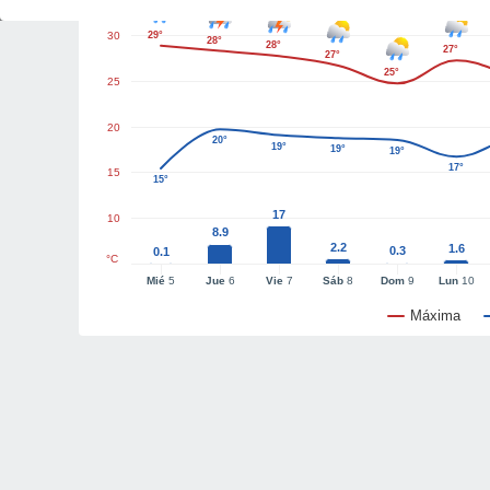
30
29°
28°
28°
27°
27°
25°
25
20
20°
19°
19°
19°
17°
15
15°
17
10
8.9
2.2
1.6
0.3
0.1
°C
Mié
5
Jue
6
Vie
7
Sáb
8
Dom
9
Lun
10
Máxima