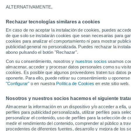
24°
ALTERNATIVAMENTE,
Rechazar tecnologías similares a cookies
Menguant
En caso de no aceptar la instalación de cookies, puedes accede
Iluminada
Sensación de 24°
de que solo se instalarán cookies que sean necesarias para garan
cookies para analizar el comportamiento ni para mostrar publici
publicidad general no personalizada. Puedes rechazar la instala
abono pulsando el botón "Rechazar".
Tiempo 1 - 7 días
Mapa de lluvia
Radar de lluvia
S
Con su consentimiento, nosotros y
nuestros socios
usamos cooki
almacenar, acceder y procesar datos personales como su visita e
cookies. Es posible que algunos proveedores traten tus datos pe
oponerte. Para ello, puede retirar su consentimiento u oponerse
Mañana
Viernes
Hoy
"Configurar"
o en nuestra
Política de Cookies
en este sitio web.
6 Ago
7 Ago
5 Ago
Nosotros y nuestros socios hacemos el siguiente trata
Almacenar la información en un dispositivo y/o acceder a ella, 
90%
90%
50%
perfiles para publicidad personalizada, utilizar perfiles para sele
8.9 mm
17 mm
0.1 mm
personalizar el contenido, uso de perfiles para la selección de c
28°
/
20°
28°
/
19°
29°
/
15°
medir el rendimiento del contenido, comprender al público a tra
procedentes de diferentes fuentes, desarrollo y mejora de los se