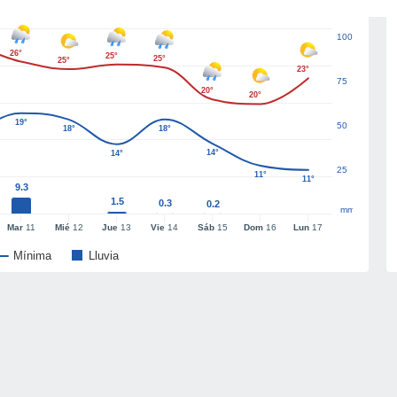
100
26°
25°
25°
25°
23°
75
20°
20°
19°
50
18°
18°
14°
14°
25
11°
11°
9.3
1.5
0.3
0.2
mm
Mar
11
Mié
12
Jue
13
Vie
14
Sáb
15
Dom
16
Lun
17
Mínima
Lluvia