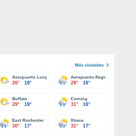
Más ciudades
nal Plattsburgh
Aeropuerto Long Island Mac Arthur Islip
Aeropuerto Regional Ithaca To
26°
18°
29°
16°
Buffalo
Corning
29°
19°
31°
16°
East Rochester
Ithaca
30°
17°
31°
17°