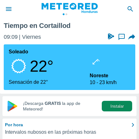
Tiempo en Cortaillod
privacidad
09:09
Viernes
...
o de
n) ha sido
Soleado
or
22°
es para
ue la
 que se
Noreste
e calidad.
Sensación de 22°
10
23 km/h
eder a este
ediante las
opciones:
¡Descarga
GRATIS
la app de
Instalar
ookies y
Meteored!
e forma
Por hora
d digital
Intervalos nubosos en las próximas horas
ada, basada