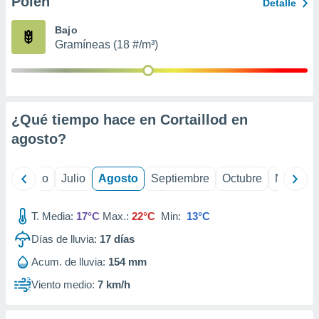
Polen
ados con el
Detalle
 seleccionar
o.
Bajo
Gramíneas (18 #/m³)
calización
precisa e
ión mediante
, publicidad
¿Qué tiempo hace en Cortaillod en
dos,
agosto
?
 publicidad
,
ón de
yo
Junio
Julio
Agosto
Septiembre
Octubre
Noviemb
 desarrollo
s.
T. Media:
17°C
Max.:
22°C
Min:
13°C
tros 1199
ios
Días de lluvia:
17
días
Acum. de lluvia:
154 mm
Viento medio:
7 km/h