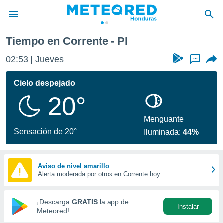
Tiempo en Corrente - PI
privacidad
02:53
Jueves
...
o de
n) ha sido
Cielo despejado
or
20°
es para
ue la
 que se
Menguante
e calidad.
Sensación de 20°
Iluminada:
44%
eder a este
ediante las
opciones:
Aviso de nivel amarillo
Alerta moderada por otros en Corrente hoy
ookies y
e forma
¡Descarga
GRATIS
la app de
Instalar
d digital
Meteored!
ada, basada