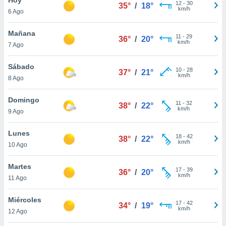
ublicidad y
12
-
30
35°
/
18°
km/h
6 Ago
do en
 mismo.
Mañana
11
-
29
36°
/
20°
sultar más
km/h
7 Ago
 en nuestra
 Cookies
y
Sábado
10
-
28
ualquier
37°
/
21°
km/h
8 Ago
ento
 botón
Domingo
11
-
32
38°
/
22°
ación de
km/h
9 Ago
kies
 disponible
Lunes
18
-
42
e nuestra
38°
/
22°
km/h
10 Ago
.
Martes
IVAMENTE,
17
-
39
36°
/
20°
km/h
11 Ago
as
Miércoles
17
-
42
34°
/
19°
 a cookies
km/h
12 Ago
 no aceptar