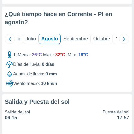
ados con el
 seleccionar
o.
¿Qué tiempo hace en Corrente - PI en
calización
agosto
?
precisa e
ión mediante
yo
Junio
Julio
Agosto
Septiembre
Octubre
Noviemb
, publicidad
T. Media:
26°C
Max.:
32°C
Min:
19°C
dos,
 publicidad
Días de lluvia:
0
días
,
ón de
Acum. de lluvia:
0 mm
 desarrollo
Viento medio:
10 km/h
s.
tros 1199
ios
Salida y Puesta del sol
Salida del sol
Puesta del sol
06:15
17:57