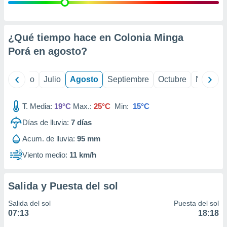
ados con el
 seleccionar
o.
calización
¿Qué tiempo hace en Colonia Minga
precisa e
Porá en
agosto
?
ión mediante
, publicidad
yo
Junio
Julio
Agosto
Septiembre
Octubre
Noviemb
dos,
 publicidad
T. Media:
19°C
Max.:
25°C
Min:
15°C
,
Días de lluvia:
7
días
ón de
 desarrollo
Acum. de lluvia:
95 mm
s.
Viento medio:
11 km/h
tros 1199
ios
Salida y Puesta del sol
Salida del sol
Puesta del sol
07:13
18:18