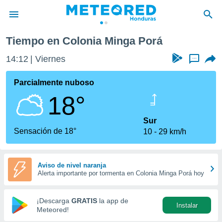
Tiempo en Colonia Minga Porá
privacidad
14:12
Viernes
...
o de
n) ha sido
Parcialmente nuboso
or
18°
es para
ue la
 que se
Sur
e calidad.
Sensación de 18°
10
29 km/h
eder a este
ediante las
opciones:
Aviso de nivel naranja
Alerta importante por tormenta en Colonia Minga Porá hoy
ookies y
e forma
¡Descarga
GRATIS
la app de
Instalar
d digital
Meteored!
ada, basada