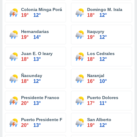
Colonia Minga Porá
Domingo M. Irala
19°
12°
18°
12°
Hernandarias
Itaquyry
19°
14°
19°
12°
Juan E. O leary
Los Cedrales
18°
13°
18°
12°
Ñacunday
Naranjal
18°
12°
16°
10°
Presidente Franco
Puerto Dolores
20°
13°
17°
11°
Puerto Presidente Franco
San Alberto
20°
13°
19°
12°