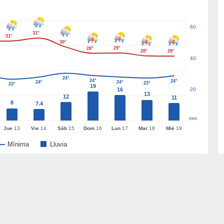
60
31°
31°
30°
29°
28°
28°
28°
40
24°
24°
24°
24°
24°
23°
23°
19
16
20
13
12
11
8
7.4
mm
Jue
13
Vie
14
Sáb
15
Dom
16
Lun
17
Mar
18
Mié
19
Mínima
Lluvia