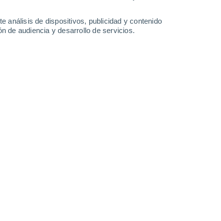
-
42
km/h
20
-
40
km/h
18
-
37
km/h
19
-
41
km/h
e análisis de dispositivos, publicidad y contenido
n de audiencia y desarrollo de servicios.
Este
9 ¡Muy Alto!
22
-
44 km/h
FPS:
25-50
Este
10 ¡Muy Alto!
20
-
44 km/h
FPS:
25-50
Este
9 ¡Muy Alto!
21
-
40 km/h
FPS:
25-50
Este
7 Alto
21
-
41 km/h
FPS:
15-25
Este
4 Medio
23
-
42 km/h
FPS:
6-10