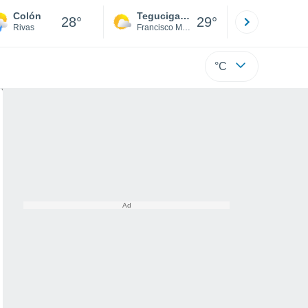
Colón
Tegucigalpa
San Pedr
28°
29°
Rivas
Francisco Morazán
Cortés
°C