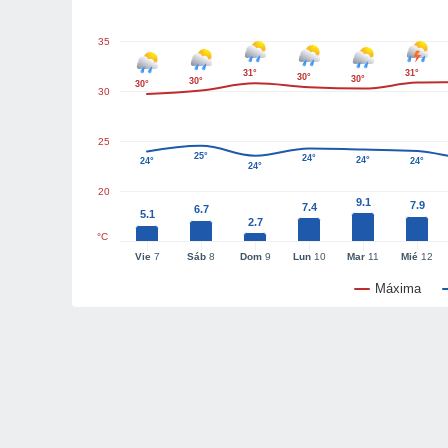
35
31°
31°
30°
30°
30°
30°
30
25
25°
24°
24°
24°
24°
24°
20
9.1
7.9
7.4
6.7
5.1
2.7
°C
Vie
7
Sáb
8
Dom
9
Lun
10
Mar
11
Mié
12
Máxima