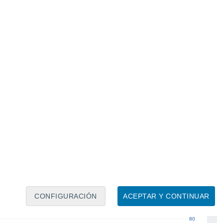
Calendario lunar
Lun
Mar
Mié
Jue
Vie
Sáb
Dom
7
8
9
10
11
12
13
14
15
16
17
18
19
20
CONFIGURACIÓN
ACEPTAR Y CONTINUAR
80