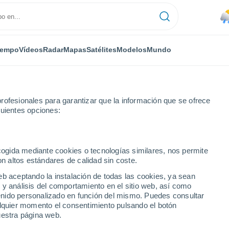
iempo
Vídeos
Radar
Mapas
Satélites
Modelos
Mundo
rofesionales para garantizar que la información que se ofrece
guientes opciones:
ecogida mediante cookies o tecnologías similares, nos permite
on altos estándares de calidad sin coste.
ragua)
eb aceptando la instalación de todas las cookies, ya sean
 y análisis del comportamiento en el sitio web, así como
...
ntenido personalizado en función del mismo. Puedes consultar
alquier momento el consentimiento pulsando el botón
Por hora
uestra página web.
Lluvias débiles en las próximas
horas