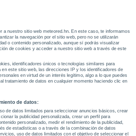
r a nuestro sitio web meteored.hn. En este caso, te informamos
tizar la navegación por el sitio web, pero no se utilizarán
dad o contenido personalizado, aunque sí podrás visualizar
ción de cookies y acceder a nuestro sitio web a través de este
atélites
Modelos
es, identificadores únicos o tecnologías similares para
n este sitio web, las direcciones IP y los identificadores de
rsonales en virtud de un interés legítimo, algo a lo que puedes
 al tratamiento de datos en cualquier momento haciendo clic en
Lunes
Martes
Miércoles
Jueves
10 Ago
11 Ago
12 Ago
13 Ago
miento de datos:
uso de datos limitados para seleccionar anuncios básicos, crear
90%
90%
90%
90%
ccionar la publicidad personalizada, crear un perfil para
7.4 mm
9.1 mm
7.9 mm
8 mm
ontenido personalizado, medir el rendimiento de la publicidad,
30°
/
24°
30°
/
24°
31°
/
24°
31°
/
23°
vés de estadísticas o a través de la combinación de datos
rvicios, uso de datos limitados con el objetivo de seleccionar el