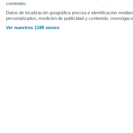
contenido.
24
-
47
km/h
28
-
50
km/h
22
23
-
44
km/h
Datos de localización geográfica precisa e identificación mediant
personalizados, medición de publicidad y contenido, investigació
Tiempo en Colón hoy
, 7 de agosto
Ver nuestros 1199 socios
Lluvia débil
60%
28°
11:00
0.2 mm
Sensación T.
32°
Lluvia débil
50%
28°
12:00
0.1 mm
Sensación T.
32°
Lluvia débil
40%
29°
13:00
0.1 mm
Sensación T.
33°
Lluvia débil
40%
29°
14:00
0.1 mm
Sensación T.
34°
Lluvia débil
40%
29°
15:00
0.2 mm
Sensación T.
33°