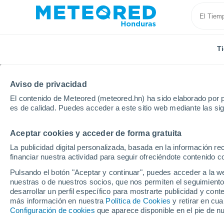
T
Aviso de privacidad
El contenido de Meteored (meteored.hn) ha sido elaborado por p
es de calidad. Puedes acceder a este sitio web mediante las si
Aceptar cookies y acceder de forma gratuita
Inicio
Nicaragua
Departamento de Rivas
Colón
La publicidad digital personalizada, basada en la información r
financiar nuestra actividad para seguir ofreciéndote contenido c
Tiempo en Colón (Nica
Pulsando el botón "Aceptar y continuar", puedes acceder a la w
nuestras o de nuestros socios, que nos permiten el seguimiento
10:40
Viernes
desarrollar un perfil específico para mostrarte publicidad y co
más información en nuestra
Política de Cookies
y retirar en cu
Configuración de cookies
que aparece disponible en el pie de n
Lluvia débil