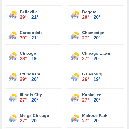
Belleville
Bogota
29°
21°
28°
20°
Carbondale
Champaign
30°
21°
27°
20°
Chicago
Chicago Lawn
28°
19°
27°
20°
Effingham
Galesburg
29°
20°
26°
19°
Illinois City
Kankakee
27°
20°
27°
20°
Meigs Chicago
Melrose Park
27°
20°
27°
20°