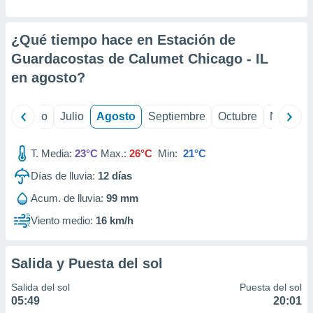
ados con el
 seleccionar
o.
¿Qué tiempo hace en Estación de
calización
Guardacostas de Calumet Chicago - IL
precisa e
en
agosto
?
ión mediante
, publicidad
yo
Junio
Julio
Agosto
Septiembre
Octubre
Noviemb
dos,
 publicidad
T. Media:
23°C
Max.:
26°C
Min:
21°C
,
ón de
Días de lluvia:
12
días
 desarrollo
s.
Acum. de lluvia:
99 mm
tros 1199
Viento medio:
16 km/h
ios
Salida y Puesta del sol
Salida del sol
Puesta del sol
05:49
20:01