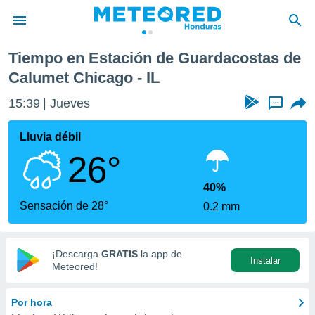
 Calumet Chicago
Tiempo en Estación de Guardacostas de
privacidad
Calumet Chicago - IL
o de
15:39
Jueves
...
n) ha sido
or
Lluvia débil
es para
ue la
26°
 que se
e calidad.
40%
eder a este
Sensación de 28°
ediante las
0.2 mm
opciones:
ookies y
¡Descarga
GRATIS
la app de
e forma
Instalar
Meteored!
d digital
Por hora
ada, basada