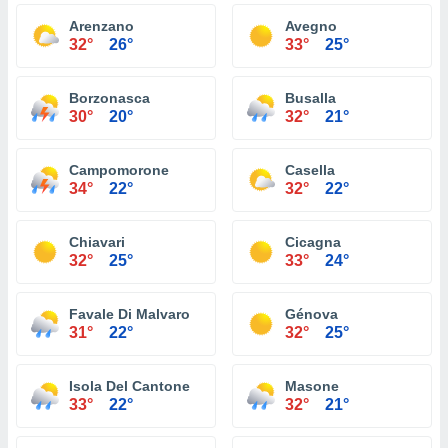
Arenzano
Avegno
32°
26°
33°
25°
Borzonasca
Busalla
30°
20°
32°
21°
Campomorone
Casella
34°
22°
32°
22°
Chiavari
Cicagna
32°
25°
33°
24°
Favale Di Malvaro
Génova
31°
22°
32°
25°
Isola Del Cantone
Masone
33°
22°
32°
21°