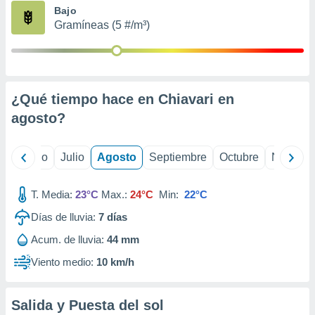
ados con el
Bajo
 seleccionar
Gramíneas (5 #/m³)
o.
calización
precisa e
ión mediante
¿Qué tiempo hace en Chiavari en
, publicidad
agosto
?
dos,
 publicidad
,
yo
Junio
Julio
Agosto
Septiembre
Octubre
Noviemb
ón de
 desarrollo
T. Media:
23°C
Max.:
24°C
Min:
22°C
s.
Días de lluvia:
7
días
tros 1199
ios
Acum. de lluvia:
44 mm
Viento medio:
10 km/h
Salida y Puesta del sol