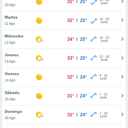
31°
/
25°
ublicidad y
km/h
10 Ago
do en
Martes
 mismo.
10
-
23
32°
/
25°
km/h
sultar más
11 Ago
 en nuestra
 Cookies
y
Miércoles
10
-
23
34°
/
25°
ualquier
km/h
12 Ago
ento
Jueves
 botón
12
-
26
33°
/
25°
km/h
13 Ago
ación de
kies
 disponible
Viernes
9
-
22
32°
/
24°
e nuestra
km/h
14 Ago
.
Sábado
IVAMENTE,
7
-
25
31°
/
24°
km/h
15 Ago
as
Domingo
7
-
24
31°
/
24°
 a cookies
km/h
16 Ago
 no aceptar