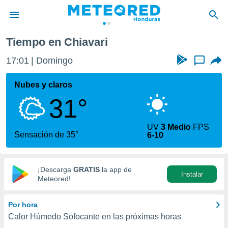
Tiempo en Chiavari
privacidad
17:01
Domingo
...
o de
n) ha sido
Nubes y claros
or
31°
es para
ue la
 que se
UV
3 Medio
FPS
e calidad.
Sensación de 35°
6-10
eder a este
ediante las
opciones:
¡Descarga
GRATIS
la app de
Instalar
ookies y
Meteored!
e forma
Por hora
d digital
Calor Húmedo Sofocante en las próximas horas
ada, basada