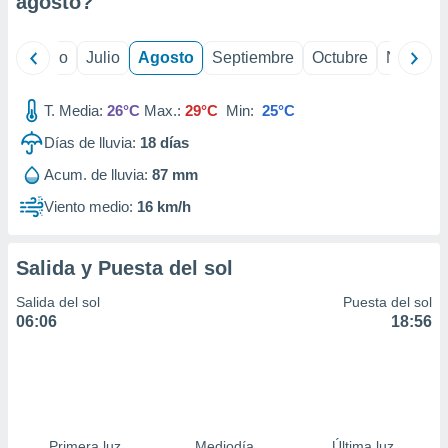
agosto
?
ados con el
 seleccionar
o.
yo
Junio
Julio
Agosto
Septiembre
Octubre
Noviemb
calización
precisa e
ión mediante
T. Media:
26°C
Max.:
29°C
Min:
25°C
Días de lluvia:
18
días
, publicidad
Acum. de lluvia:
87 mm
dos,
 publicidad
Viento medio:
16 km/h
,
ón de
 desarrollo
Salida y Puesta del sol
s.
Salida del sol
Puesta del sol
tros 1199
06:06
18:56
ios
Primera luz
Mediodía
Última luz