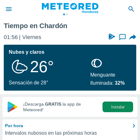
Tiempo en Chardón
privacidad
01:56
Viernes
...
o de
n) ha sido
Nubes y claros
or
26°
es para
ue la
 que se
Menguante
e calidad.
Sensación de 28°
Iluminada:
32%
eder a este
ediante las
opciones:
¡Descarga
GRATIS
la app de
Instalar
ookies y
Meteored!
e forma
Por hora
d digital
Intervalos nubosos en las próximas horas
ada, basada