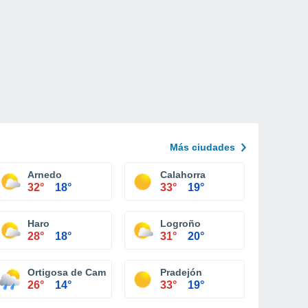
Más ciudades
Arnedo
Calahorra
32°
18°
33°
19°
Haro
Logroño
28°
18°
31°
20°
Ortigosa de Cameros
Pradejón
26°
14°
33°
19°