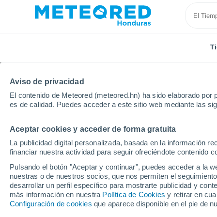
T
Aviso de privacidad
El contenido de Meteored (meteored.hn) ha sido elaborado por p
es de calidad. Puedes acceder a este sitio web mediante las si
Aceptar cookies y acceder de forma gratuita
Inicio
España
La Rioja
Cervera del Río Alhama
La publicidad digital personalizada, basada en la información r
financiar nuestra actividad para seguir ofreciéndote contenido c
Tiempo en Cervera del
Pulsando el botón "Aceptar y continuar", puedes acceder a la w
nuestras o de nuestros socios, que nos permiten el seguimiento
08:30
Jueves
desarrollar un perfil específico para mostrarte publicidad y co
más información en nuestra
Política de Cookies
y retirar en cu
Configuración de cookies
que aparece disponible en el pie de n
Soleado