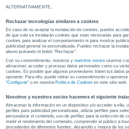
21°
ALTERNATIVAMENTE,
Rechazar tecnologías similares a cookies
Norte
En caso de no aceptar la instalación de cookies, puedes accede
Sensación de 21°
4
-
12 km/
de que solo se instalarán cookies que sean necesarias para garan
cookies para analizar el comportamiento ni para mostrar publici
publicidad general no personalizada. Puedes rechazar la instala
abono pulsando el botón "Rechazar".
Tiempo 1 - 7 días
Mapa de nubosidad
Radar de llu
Con su consentimiento, nosotros y
nuestros socios
usamos cooki
almacenar, acceder y procesar datos personales como su visita e
cookies. Es posible que algunos proveedores traten tus datos pe
oponerte. Para ello, puede retirar su consentimiento u oponerse
Mañana
Sábado
D
Hoy
"Configurar"
o en nuestra
Política de Cookies
en este sitio web.
7 Ago
8 Ago
6 Ago
Nosotros y nuestros socios hacemos el siguiente trata
Almacenar la información en un dispositivo y/o acceder a ella, 
50%
perfiles para publicidad personalizada, utilizar perfiles para sele
0.9 mm
personalizar el contenido, uso de perfiles para la selección de c
35°
/
18°
36°
/
20°
32°
/
18°
medir el rendimiento del contenido, comprender al público a tra
procedentes de diferentes fuentes, desarrollo y mejora de los se