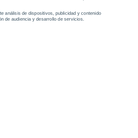
-
36
km/h
18
-
36
km/h
21
-
44
km/h
12
-
42
km/h
e análisis de dispositivos, publicidad y contenido
n de audiencia y desarrollo de servicios.
oy
, 6 de agosto
Norte
1 Bajo
4
-
12 km/h
FPS:
no
Norte
2 Bajo
8
-
21 km/h
FPS:
no
Norte
4 Medio
7
-
22 km/h
FPS:
6-10
Norte
6 Alto
10
-
26 km/h
FPS:
15-25
Norte
8 ¡Muy Alto!
13
-
31 km/h
FPS:
25-50