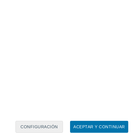
Calendario lunar
Lun
Mar
Mié
Jue
Vie
Sáb
Dom
6
7
8
9
10
11
12
13
14
15
16
17
18
19
CONFIGURACIÓN
ACEPTAR Y CONTINUAR
6