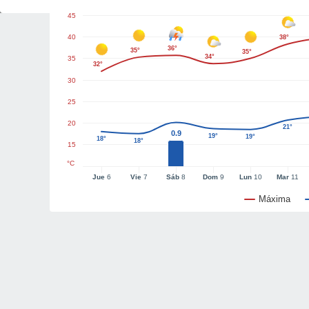
45
40
38°
36°
35°
35°
34°
35
32°
30
25
20
21°
0.9
19°
19°
18°
18°
15
°C
Jue
6
Vie
7
Sáb
8
Dom
9
Lun
10
Mar
11
Máxima