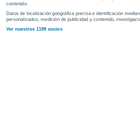
contenido.
14
-
32
km/h
17
-
38
km/h
15
21
-
43
km/h
Datos de localización geográfica precisa e identificación mediant
personalizados, medición de publicidad y contenido, investigació
Tiempo en Cervera del Río Alhama h
Ver nuestros 1199 socios
Soleado
21°
09:00
Sensación T.
21°
Soleado
22°
10:00
Sensación T.
24°
Soleado
25°
11:00
Sensación T.
26°
Soleado
27°
12:00
Sensación T.
27°
Nubes y claros
30°
14:00
Sensación T.
29°