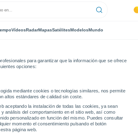
iempo
Vídeos
Radar
Mapas
Satélites
Modelos
Mundo
rofesionales para garantizar que la información que se ofrece
guientes opciones:
ecogida mediante cookies o tecnologías similares, nos permite
on altos estándares de calidad sin coste.
 Río Alhama
eb aceptando la instalación de todas las cookies, ya sean
 y análisis del comportamiento en el sitio web, así como
...
ntenido personalizado en función del mismo. Puedes consultar
alquier momento el consentimiento pulsando el botón
Por hora
uestra página web.
Intervalos nubosos en las
próximas horas