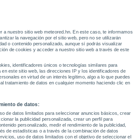
Aviso de nivel amarillo
Alerta moderada por tormenta en
Cervera del Río Alhama hoy
r a nuestro sitio web meteored.hn. En este caso, te informamos
h
tizar la navegación por el sitio web, pero no se utilizarán
dad o contenido personalizado, aunque sí podrás visualizar
ción de cookies y acceder a nuestro sitio web a través de este
via
Satélites
Modelos
es, identificadores únicos o tecnologías similares para
n este sitio web, las direcciones IP y los identificadores de
rsonales en virtud de un interés legítimo, algo a lo que puedes
 al tratamiento de datos en cualquier momento haciendo clic en
omingo
Lunes
Martes
Miércoles
9 Ago
10 Ago
11 Ago
12 Ago
miento de datos:
uso de datos limitados para seleccionar anuncios básicos, crear
ccionar la publicidad personalizada, crear un perfil para
ontenido personalizado, medir el rendimiento de la publicidad,
34°
/
19°
35°
/
19°
38°
/
21°
40°
/
21°
vés de estadísticas o a través de la combinación de datos
rvicios, uso de datos limitados con el objetivo de seleccionar el