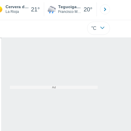
Cervera del Río Alhama
Tegucigalpa
San Pedr
21°
20°
La Rioja
Francisco Morazán
Cortés
°C