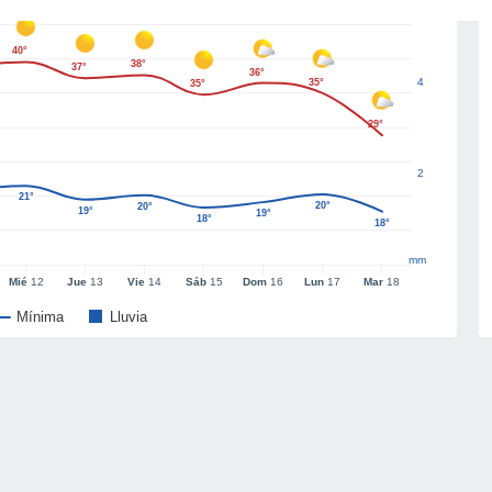
40°
38°
37°
36°
4
35°
35°
29°
2
21°
20°
20°
19°
19°
18°
18°
mm
Mié
12
Jue
13
Vie
14
Sáb
15
Dom
16
Lun
17
Mar
18
Mínima
Lluvia