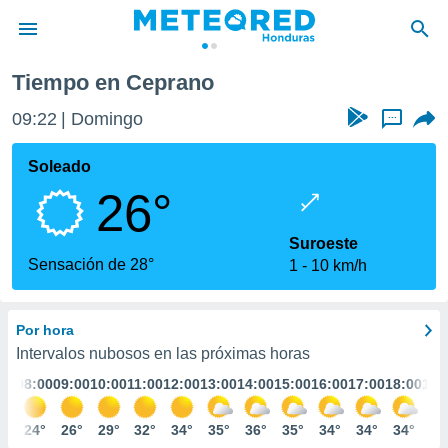
Tiempo en Ceprano
privacidad
09:22
Domingo
...
o de
n) ha sido
Soleado
or
26°
es para
ue la
 que se
Suroeste
e calidad.
Sensación de 28°
1
10 km/h
eder a este
ediante las
opciones:
Por hora
ookies y
Intervalos nubosos en las próximas horas
e forma
:00
08:00
09:00
10:00
11:00
12:00
13:00
14:00
15:00
16:00
17:00
18:00
19:
d digital
2°
24°
26°
29°
32°
34°
35°
36°
35°
34°
34°
34°
33
ada, basada