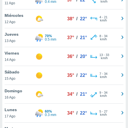
0.4 mm
km/h
ublicidad y
11 Ago
do en
Miércoles
4
-
21
 mismo.
38°
/
22°
km/h
12 Ago
sultar más
 en nuestra
Jueves
 Cookies
y
70%
8
-
34
37°
/
21°
0.5 mm
km/h
ualquier
13 Ago
ento
Viernes
13
-
33
36°
/
20°
 botón
km/h
14 Ago
ación de
kies
Sábado
 disponible
7
-
34
35°
/
22°
km/h
e nuestra
15 Ago
.
Domingo
9
-
34
34°
/
21°
IVAMENTE,
km/h
16 Ago
Lunes
as
60%
5
-
27
34°
/
22°
0.3 mm
km/h
17 Ago
 a cookies
 no aceptar