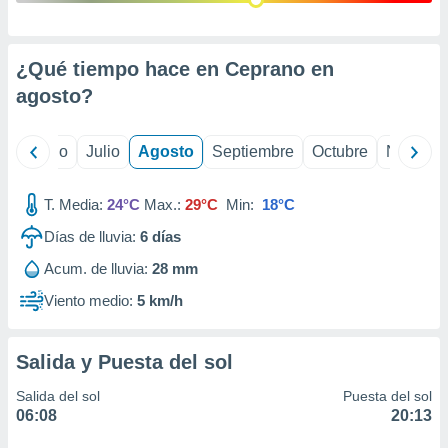
ados con el
 seleccionar
o.
¿Qué tiempo hace en Ceprano en
calización
precisa e
agosto
?
ión mediante
, publicidad
yo
Junio
Julio
Agosto
Septiembre
Octubre
Noviemb
dos,
 publicidad
T. Media:
24°C
Max.:
29°C
Min:
18°C
,
Días de lluvia:
6
días
ón de
 desarrollo
Acum. de lluvia:
28 mm
s.
Viento medio:
5 km/h
tros 1199
ios
Salida y Puesta del sol
Salida del sol
Puesta del sol
06:08
20:13