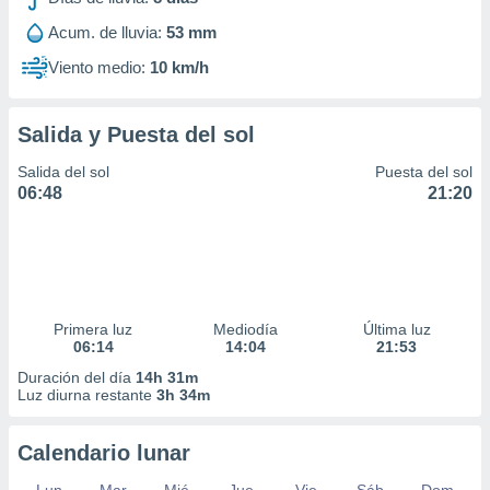
ar perfiles
Acum. de lluvia:
53 mm
idad
a, utilizar
Viento medio:
10 km/h
a
 la
Salida y Puesta del sol
da, crear un
personalizar
Salida del sol
Puesta del sol
o, uso de
06:48
21:20
a la
e contenido
do, medir el
 de la
medir el
 del
 comprender
Primera luz
Mediodía
Última luz
 través de
06:14
14:04
21:53
s o a través
Duración del día
14h 31m
nación de
Luz diurna restante
3h 34m
edentes de
fuentes,
Calendario lunar
y mejora de
os, uso de