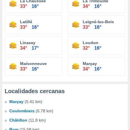
La Chaussée
La Trimouille
33°
16°
34°
16°
Latillé
Leigné-les-Bois
33°
16°
33°
16°
Linazay
Loudun
34°
17°
32°
16°
Maisonneuve
Marçay
33°
16°
34°
16°
Localidades cercanas
Marçay
(5.41 km)
Coulombiers
(6.78 km)
Châtillon
(11.8 km)
Rom
(15.58 km)