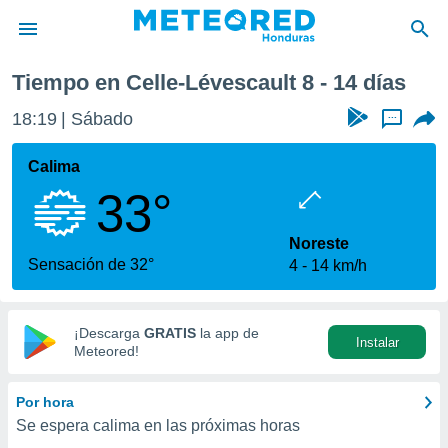
t
Próxima semana
Tiempo en Celle-Lévescault 8 - 14 días
privacidad
18:19
Sábado
...
o de
n) ha sido
Calima
or
33°
es para
ue la
 que se
Noreste
e calidad.
Sensación de 32°
4
14 km/h
eder a este
ediante las
opciones:
¡Descarga
GRATIS
la app de
Instalar
ookies y
Meteored!
e forma
Por hora
d digital
Se espera calima en las próximas horas
ada, basada