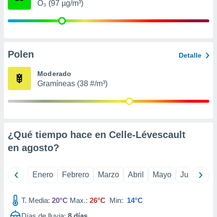
O₃ (97 µg/m³)
retirar su
ento u
 de datos
er momento
Polen
ic en
Detalle
o en
Moderado
 Cookies
en
Gramíneas (38 #/m³)
eb.
y
socios
el
¿Qué tiempo hace en Celle-Lévescault
to de
en
agosto
?
la
Enero
Febrero
Marzo
Abril
Mayo
Junio
Ju
 en un
 y/o acceder
 de datos
T. Media:
20°C
Max.:
26°C
Min:
14°C
ara
 anuncios
Días de lluvia:
8
días