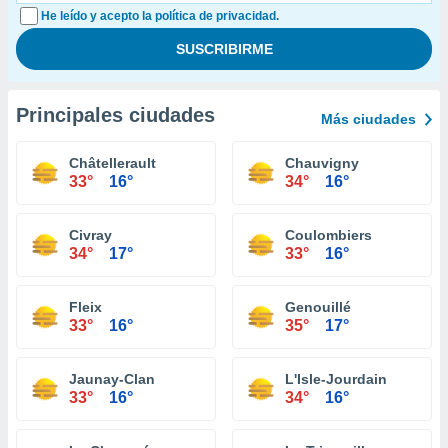
He leído y acepto la política de privacidad.
Principales ciudades
Más ciudades
Châtellerault
Chauvigny
33°
16°
34°
16°
Civray
Coulombiers
34°
17°
33°
16°
Fleix
Genouillé
33°
16°
35°
17°
Jaunay-Clan
L'Isle-Jourdain
33°
16°
34°
16°