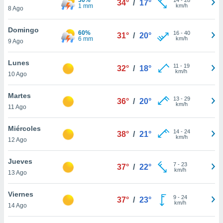
34°
/
17°
ublicidad y
1 mm
km/h
8 Ago
do en
Domingo
 mismo.
60%
16
-
40
31°
/
20°
6 mm
km/h
sultar más
9 Ago
 en nuestra
 Cookies
y
Lunes
11
-
19
32°
/
18°
ualquier
km/h
10 Ago
ento
Martes
 botón
13
-
29
36°
/
20°
km/h
11 Ago
ación de
kies
 disponible
Miércoles
14
-
24
38°
/
21°
e nuestra
km/h
12 Ago
.
Jueves
IVAMENTE,
7
-
23
37°
/
22°
km/h
13 Ago
as
Viernes
9
-
24
37°
/
23°
 a cookies
km/h
14 Ago
 no aceptar