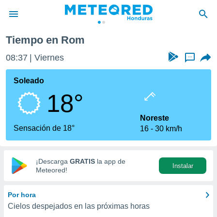
Tiempo en Rom
privacidad
08:37
Viernes
...
o de
n) ha sido
Soleado
or
18°
es para
ue la
 que se
Noreste
e calidad.
Sensación de 18°
16
30 km/h
eder a este
ediante las
opciones:
¡Descarga
GRATIS
la app de
Instalar
ookies y
Meteored!
e forma
Por hora
d digital
Cielos despejados en las próximas horas
ada, basada