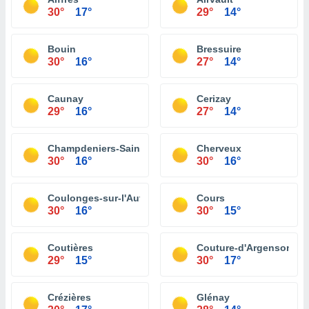
30°
17°
29°
14°
Bouin
Bressuire
30°
16°
27°
14°
Caunay
Cerizay
29°
16°
27°
14°
Champdeniers-Saint-Denis
Cherveux
30°
16°
30°
16°
Coulonges-sur-l'Autize
Cours
30°
16°
30°
15°
Coutières
Couture-d'Argenson
29°
15°
30°
17°
Crézières
Glénay