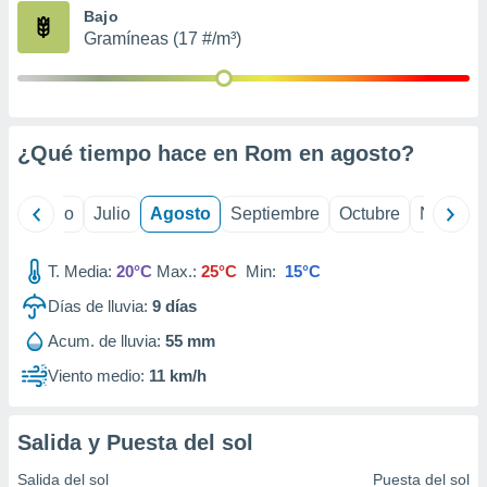
ados con el
Bajo
 seleccionar
Gramíneas (17 #/m³)
o.
calización
precisa e
ión mediante
¿Qué tiempo hace en Rom en
agosto
?
, publicidad
dos,
yo
Junio
Julio
Agosto
Septiembre
Octubre
Noviemb
 publicidad
,
ón de
T. Media:
20°C
Max.:
25°C
Min:
15°C
 desarrollo
s.
Días de lluvia:
9
días
tros 1199
Acum. de lluvia:
55 mm
ios
Viento medio:
11 km/h
Salida y Puesta del sol
Salida del sol
Puesta del sol