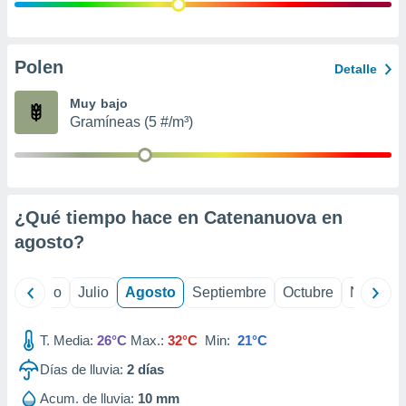
ados con el
 seleccionar
o.
calización
Polen
Detalle
precisa e
ión mediante
Muy bajo
Gramíneas (5 #/m³)
, publicidad
dos,
 publicidad
,
¿Qué tiempo hace en Catenanuova en
ón de
 desarrollo
agosto
?
s.
tros 1199
yo
Junio
Julio
Agosto
Septiembre
Octubre
Noviemb
ios
T. Media:
26°C
Max.:
32°C
Min:
21°C
Días de lluvia:
2
días
Acum. de lluvia:
10 mm