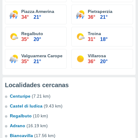
Piazza Armerina
Pietraperzia
34°
21°
36°
21°
Regalbuto
Troina
35°
20°
31°
18°
Valguarnera Caropepe
Villarosa
35°
21°
36°
20°
Localidades cercanas
Centuripe
(7.21 km)
Castel di Iudica
(9.43 km)
Regalbuto
(10 km)
Adrano
(16.19 km)
Biancavilla
(17.56 km)