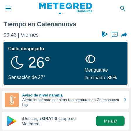
Tiempo en Catenanuova
privacidad
00:43
Viernes
...
o de
n) ha sido
Cielo despejado
or
26°
es para
ue la
 que se
Menguante
e calidad.
Sensación de 27°
Iluminada:
35%
eder a este
ediante las
opciones:
Aviso de nivel naranja
Alerta importante por altas temperaturas en Catenanuova
ookies y
hoy
e forma
¡Descarga
GRATIS
la app de
Instalar
d digital
Meteored!
ada, basada