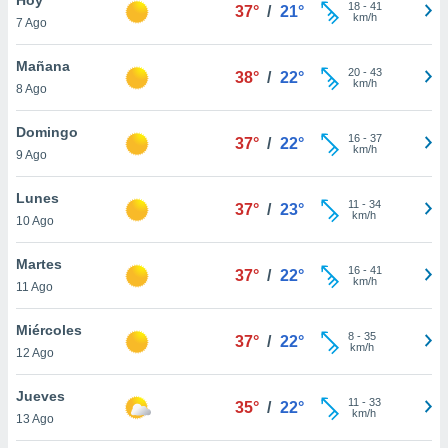
ublicidad y
18
-
41
37°
/
21°
km/h
7 Ago
do en
 mismo.
Mañana
20
-
43
38°
/
22°
sultar más
km/h
8 Ago
 en nuestra
 Cookies
y
Domingo
16
-
37
ualquier
37°
/
22°
km/h
9 Ago
ento
 botón
Lunes
11
-
34
37°
/
23°
ación de
km/h
10 Ago
kies
 disponible
Martes
16
-
41
e nuestra
37°
/
22°
km/h
11 Ago
.
Miércoles
IVAMENTE,
8
-
35
37°
/
22°
km/h
12 Ago
as
Jueves
11
-
33
35°
/
22°
 a cookies
km/h
13 Ago
 no aceptar