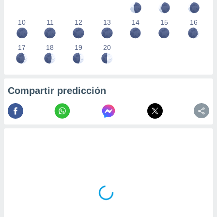
10
11
12
13
14
15
16
17
18
19
20
Compartir predicción