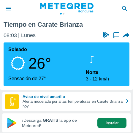
Tiempo en Carate Brianza
privacidad
08:03
Lunes
...
o de
n) ha sido
Soleado
or
26°
es para
ue la
 que se
Norte
e calidad.
Sensación de 27°
3
12 km/h
eder a este
ediante las
opciones:
Aviso de nivel amarillo
Alerta moderada por altas temperaturas en Carate Brianza
ookies y
hoy
e forma
¡Descarga
GRATIS
la app de
Instalar
d digital
Meteored!
ada, basada