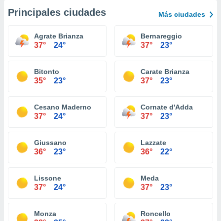
Principales ciudades
Más ciudades
Agrate Brianza
Bernareggio
37°
24°
37°
23°
Bitonto
Carate Brianza
35°
23°
37°
23°
Cesano Maderno
Cornate d'Adda
37°
24°
37°
23°
Giussano
Lazzate
36°
23°
36°
22°
Lissone
Meda
37°
24°
37°
23°
Monza
Roncello