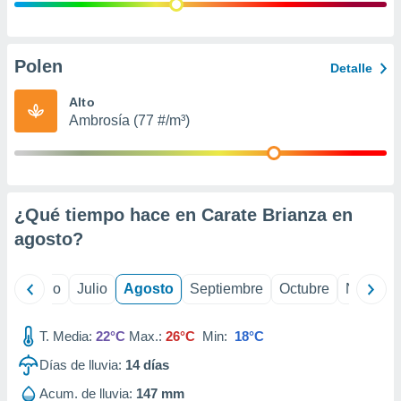
ados con el
 seleccionar
o.
calización
Polen
Detalle
precisa e
ión mediante
Alto
Ambrosía (77 #/m³)
, publicidad
dos,
 publicidad
,
¿Qué tiempo hace en Carate Brianza en
ón de
 desarrollo
agosto
?
s.
tros 1199
yo
Junio
Julio
Agosto
Septiembre
Octubre
Noviemb
ios
T. Media:
22°C
Max.:
26°C
Min:
18°C
Días de lluvia:
14
días
Acum. de lluvia:
147 mm