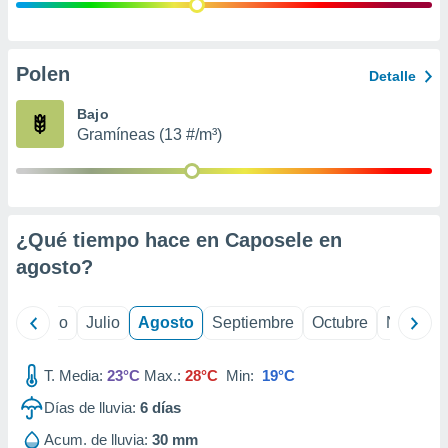
ados con el
 seleccionar
o.
calización
Polen
Detalle
precisa e
ión mediante
Bajo
Gramíneas (13 #/m³)
, publicidad
dos,
 publicidad
,
¿Qué tiempo hace en Caposele en
ón de
 desarrollo
agosto
?
s.
tros 1199
yo
Junio
Julio
Agosto
Septiembre
Octubre
Noviemb
ios
T. Media:
23°C
Max.:
28°C
Min:
19°C
Días de lluvia:
6
días
Acum. de lluvia:
30 mm