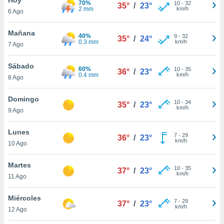
70%
ublicidad y
10
-
32
35°
/
23°
2 mm
km/h
6 Ago
do en
 mismo.
Mañana
40%
9
-
32
35°
/
24°
sultar más
0.3 mm
km/h
7 Ago
 en nuestra
 Cookies
y
Sábado
60%
10
-
35
ualquier
36°
/
23°
0.4 mm
km/h
8 Ago
ento
 botón
Domingo
10
-
34
35°
/
23°
ación de
km/h
9 Ago
kies
 disponible
Lunes
7
-
29
e nuestra
36°
/
23°
km/h
10 Ago
.
Martes
IVAMENTE,
10
-
35
37°
/
23°
km/h
11 Ago
as
Miércoles
7
-
29
37°
/
23°
 a cookies
km/h
12 Ago
 no aceptar