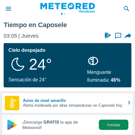
Tiempo en Caposele
privacidad
03:05
Jueves
...
o de
n) ha sido
Cielo despejado
or
24°
es para
ue la
 que se
Menguante
e calidad.
Sensación de 24°
Iluminada:
46%
eder a este
ediante las
opciones:
Aviso de nivel amarillo
Alerta moderada por altas temperaturas en Caposele hoy
ookies y
e forma
¡Descarga
GRATIS
la app de
Instalar
d digital
Meteored!
ada, basada