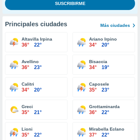
Principales ciudades
Más ciudades
Altavilla Irpina
Ariano Irpino
36°
22°
34°
20°
Avellino
Bisaccia
36°
23°
34°
19°
Calitri
Caposele
34°
20°
35°
23°
Greci
Grottaminarda
35°
21°
36°
22°
Lioni
Mirabella Eclano
35°
22°
37°
22°