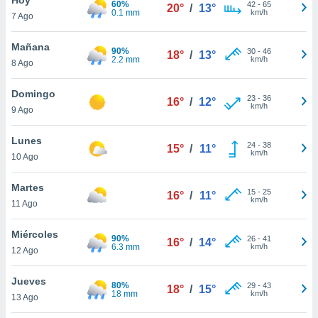
60%
ublicidad y
42
-
65
20°
/
13°
0.1 mm
km/h
7 Ago
do en
 mismo.
Mañana
90%
30
-
46
18°
/
13°
sultar más
2.2 mm
km/h
8 Ago
 en nuestra
 Cookies
y
Domingo
23
-
36
ualquier
16°
/
12°
km/h
9 Ago
ento
 botón
Lunes
24
-
38
15°
/
11°
ación de
km/h
10 Ago
kies
 disponible
Martes
15
-
25
e nuestra
16°
/
11°
km/h
11 Ago
.
Miércoles
IVAMENTE,
90%
26
-
41
16°
/
14°
6.3 mm
km/h
12 Ago
as
Jueves
80%
29
-
43
18°
/
15°
 a cookies
18 mm
km/h
13 Ago
 no aceptar