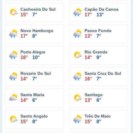
Cachoeira Do Sul
Capão Da Canoa
15°
7°
17°
13°
Novo Hamburgo
Passo Fundo
17°
8°
13°
7°
Porto Alegre
Rio Grande
16°
10°
14°
9°
Rosario Do Sul
Santa Cruz Do Sul
14°
7°
16°
7°
Santa Maria
Santiago
14°
6°
13°
6°
Santo Angelo
Três De Maio
15°
8°
15°
8°