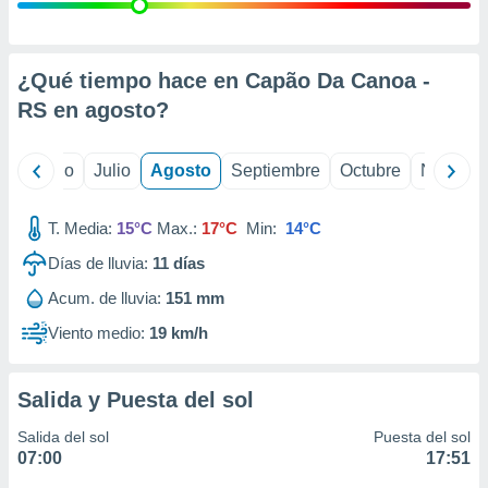
ados con el
 seleccionar
o.
calización
¿Qué tiempo hace en Capão Da Canoa -
precisa e
RS en
agosto
?
ión mediante
, publicidad
yo
Junio
Julio
Agosto
Septiembre
Octubre
Noviemb
dos,
 publicidad
T. Media:
15°C
Max.:
17°C
Min:
14°C
,
Días de lluvia:
11
días
ón de
 desarrollo
Acum. de lluvia:
151 mm
s.
Viento medio:
19 km/h
tros 1199
ios
Salida y Puesta del sol
Salida del sol
Puesta del sol
07:00
17:51