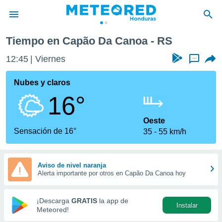
Tiempo en Capão Da Canoa - RS
privacidad
12:45
Viernes
...
o de
n) ha sido
Nubes y claros
or
16°
es para
ue la
 que se
Oeste
e calidad.
Sensación de 16°
35
55 km/h
eder a este
ediante las
opciones:
Aviso de nivel naranja
Alerta importante por otros en Capão Da Canoa hoy
ookies y
e forma
¡Descarga
GRATIS
la app de
Instalar
d digital
Meteored!
ada, basada