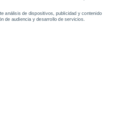
-
18
km/h
4
-
19
km/h
5
-
20
km/h
3
-
18
km/h
e análisis de dispositivos, publicidad y contenido
n de audiencia y desarrollo de servicios.
to
Norte
4 Medio
27
-
61 km/h
FPS:
6-10
Norte
3 Medio
20
-
61 km/h
FPS:
6-10
Norte
1 Bajo
21
-
52 km/h
FPS:
no
Norte
0 Bajo
12
-
52 km/h
FPS:
no
Norte
0 Bajo
12
-
37 km/h
FPS:
no