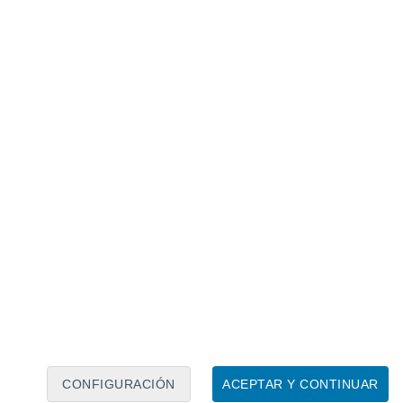
Calendario lunar
Lun
Mar
Mié
Jue
Vie
Sáb
Dom
8
9
10
11
12
13
14
15
16
17
18
19
20
21
CONFIGURACIÓN
ACEPTAR Y CONTINUAR
5