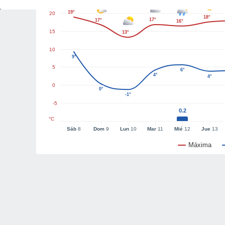
19°
20
18°
17°
17°
16°
15
13°
10
9°
5
6°
4°
4°
0
0°
-1°
-5
0.2
°C
Sáb
8
Dom
9
Lun
10
Mar
11
Mié
12
Jue
13
Máxima