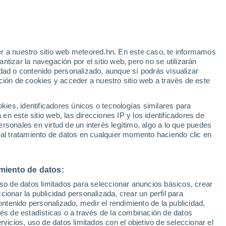
Aviso de nivel amarillo
Alerta moderada por viento en
Calingasta hoy
r a nuestro sitio web meteored.hn. En este caso, te informamos
/h
tizar la navegación por el sitio web, pero no se utilizarán
dad o contenido personalizado, aunque sí podrás visualizar
ción de cookies y acceder a nuestro sitio web a través de este
via
Satélites
Modelos
es, identificadores únicos o tecnologías similares para
n este sitio web, las direcciones IP y los identificadores de
rsonales en virtud de un interés legítimo, algo a lo que puedes
 al tratamiento de datos en cualquier momento haciendo clic en
Martes
Miércoles
Jueves
Viernes
11 Ago
12 Ago
13 Ago
14 Ago
miento de datos:
uso de datos limitados para seleccionar anuncios básicos, crear
60%
ccionar la publicidad personalizada, crear un perfil para
0.2 mm
ontenido personalizado, medir el rendimiento de la publicidad,
17°
/
4°
16°
/
6°
18°
/
4°
18°
/
4°
vés de estadísticas o a través de la combinación de datos
rvicios, uso de datos limitados con el objetivo de seleccionar el