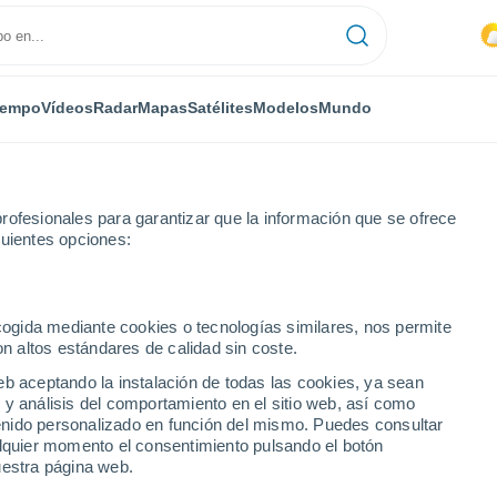
iempo
Vídeos
Radar
Mapas
Satélites
Modelos
Mundo
rofesionales para garantizar que la información que se ofrece
guientes opciones:
sta
ecogida mediante cookies o tecnologías similares, nos permite
on altos estándares de calidad sin coste.
eb aceptando la instalación de todas las cookies, ya sean
 y análisis del comportamiento en el sitio web, así como
...
ntenido personalizado en función del mismo. Puedes consultar
alquier momento el consentimiento pulsando el botón
Por hora
uestra página web.
Rachas de hasta
61 km/h
en las
próximas horas