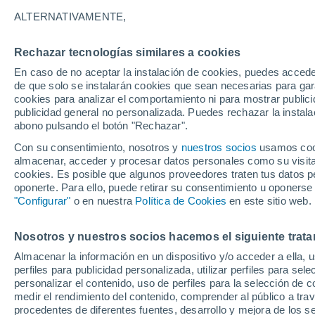
19°
ALTERNATIVAMENTE,
Rechazar tecnologías similares a cookies
Norte
En caso de no aceptar la instalación de cookies, puedes accede
Sensación de 19°
27
-
61 km
de que solo se instalarán cookies que sean necesarias para garan
cookies para analizar el comportamiento ni para mostrar publici
publicidad general no personalizada. Puedes rechazar la instala
abono pulsando el botón "Rechazar".
Tiempo 1 - 7 días
Mapa de nubosidad
Radar de llu
Con su consentimiento, nosotros y
nuestros socios
usamos cooki
almacenar, acceder y procesar datos personales como su visita e
cookies. Es posible que algunos proveedores traten tus datos pe
oponerte. Para ello, puede retirar su consentimiento u oponerse
Mañana
Lunes
Hoy
"Configurar"
o en nuestra
Política de Cookies
en este sitio web.
9 Ago
10 Ago
8 Ago
Nosotros y nuestros socios hacemos el siguiente trata
Almacenar la información en un dispositivo y/o acceder a ella, 
perfiles para publicidad personalizada, utilizar perfiles para sele
personalizar el contenido, uso de perfiles para la selección de c
17°
/
0°
13°
/
-1°
19°
/
9°
medir el rendimiento del contenido, comprender al público a tra
procedentes de diferentes fuentes, desarrollo y mejora de los se