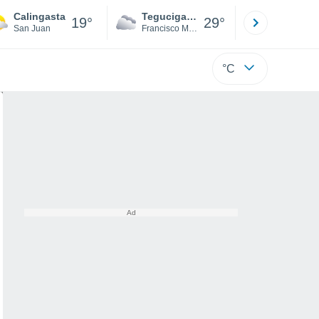
Calingasta
Tegucigalpa
San Pedr
19°
29°
San Juan
Francisco Morazán
Cortés
°C