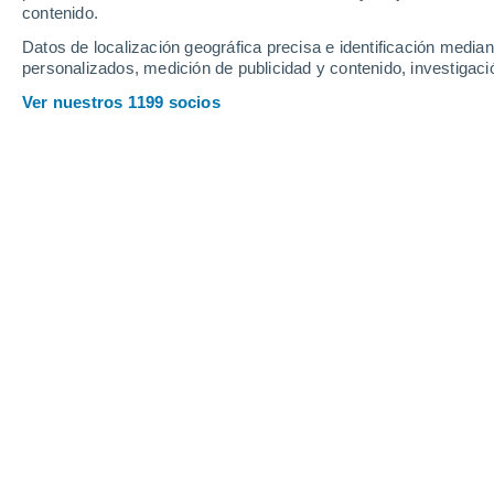
contenido.
21
-
45
km/h
6
-
25
km/h
4
34
-
81
km/h
Datos de localización geográfica precisa e identificación mediant
personalizados, medición de publicidad y contenido, investigació
Tiempo en Calingasta hoy
, 8 de agos
Ver nuestros 1199 socios
Nubes y claros
19°
15:00
Sensación T.
19°
Nubes y claros
18°
16:00
Sensación T.
18°
Nubes y claros
17°
17:00
Sensación T.
17°
Nubes y claros
16°
18:00
Sensación T.
16°
Soleado
14°
19:00
Sensación T.
14°