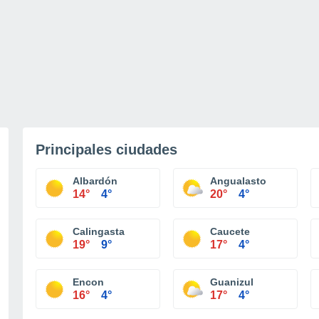
Principales ciudades
Albardón
Angualasto
14°
4°
20°
4°
Calingasta
Caucete
19°
9°
17°
4°
Encon
Guanizul
16°
4°
17°
4°