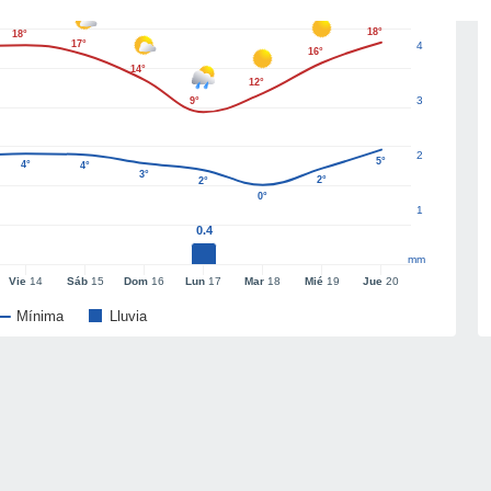
18°
18°
17°
4
16°
14°
12°
3
9°
2
5°
4°
4°
3°
2°
2°
0°
1
0.4
mm
Vie
14
Sáb
15
Dom
16
Lun
17
Mar
18
Mié
19
Jue
20
Mínima
Lluvia