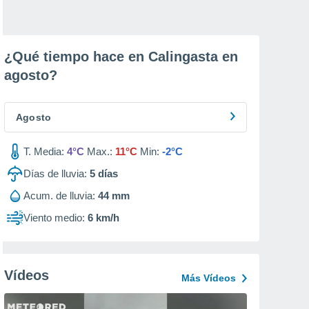
¿Qué tiempo hace en Calingasta en
agosto
?
Agosto
T. Media:
4°C
Max.:
11°C
Min:
-2°C
Días de lluvia:
5
días
Acum. de lluvia:
44 mm
Viento medio:
6 km/h
Vídeos
Más Vídeos