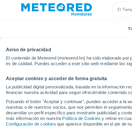
T
Aviso de privacidad
El contenido de Meteored (meteored.hn) ha sido elaborado por p
es de calidad. Puedes acceder a este sitio web mediante las si
Aceptar cookies y acceder de forma gratuita
Inicio
Argentina
Provincia de San Juan
Calinga
La publicidad digital personalizada, basada en la información r
financiar nuestra actividad para seguir ofreciéndote contenido c
Tiempo en Calingasta
Pulsando el botón "Aceptar y continuar", puedes acceder a la w
nuestras o de nuestros socios, que nos permiten el seguimiento
14:52
Sábado
desarrollar un perfil específico para mostrarte publicidad y co
más información en nuestra
Política de Cookies
y retirar en cu
Configuración de cookies
que aparece disponible en el pie de n
Nubes y claros