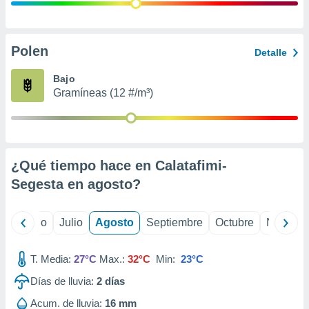
ados con el
 seleccionar
o.
calización
Polen
Detalle
precisa e
ión mediante
Bajo
Gramíneas (12 #/m³)
, publicidad
dos,
 publicidad
,
¿Qué tiempo hace en Calatafimi-
ón de
 desarrollo
Segesta en
agosto
?
s.
tros 1199
yo
Junio
Julio
Agosto
Septiembre
Octubre
Noviemb
ios
T. Media:
27°C
Max.:
32°C
Min:
23°C
Días de lluvia:
2
días
Acum. de lluvia:
16 mm