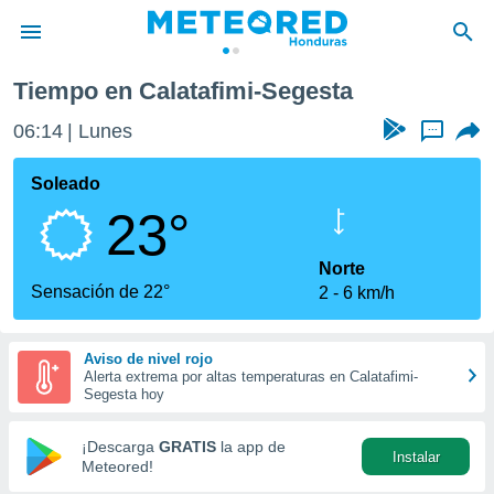
Tiempo en Calatafimi-Segesta
privacidad
06:14
Lunes
...
o de
n) ha sido
Soleado
or
23°
es para
ue la
 que se
Norte
e calidad.
Sensación de 22°
2
6 km/h
eder a este
ediante las
opciones:
Aviso de nivel rojo
Alerta extrema por altas temperaturas en Calatafimi-
ookies y
Segesta hoy
e forma
¡Descarga
GRATIS
la app de
Instalar
d digital
Meteored!
ada, basada