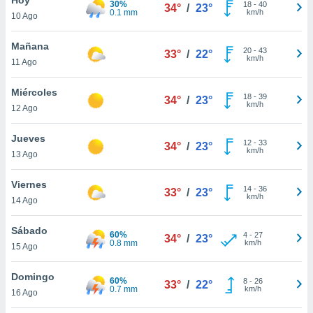
30%
ublicidad y
18
-
40
34°
/
23°
0.1 mm
km/h
10 Ago
do en
 mismo.
Mañana
20
-
43
33°
/
22°
sultar más
km/h
11 Ago
 en nuestra
 Cookies
y
Miércoles
18
-
39
ualquier
34°
/
23°
km/h
12 Ago
ento
 botón
Jueves
12
-
33
34°
/
23°
ación de
km/h
13 Ago
kies
 disponible
Viernes
14
-
36
e nuestra
33°
/
23°
km/h
14 Ago
.
Sábado
IVAMENTE,
60%
4
-
27
34°
/
23°
0.8 mm
km/h
15 Ago
as
Domingo
60%
8
-
26
33°
/
22°
 a cookies
0.7 mm
km/h
16 Ago
 no aceptar