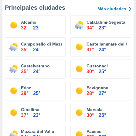
Principales ciudades
Más ciudades
Alcamo
Calatafimi-Segesta
32°
23°
34°
23°
Campobello di Mazara
Castellammare del Golf
35°
24°
31°
24°
Castelvetrano
Custonaci
35°
24°
30°
25°
Erice
Favignana
29°
25°
28°
27°
Gibellina
Marsala
37°
23°
30°
25°
Mazara del Vallo
Paceco