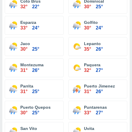
Coto Brus
Dominical
32°
22°
30°
25°
Esparza
Golfito
33°
24°
30°
24°
Jaco
Lepanto
30°
25°
35°
26°
Montezuma
Paquera
31°
26°
32°
27°
Parrita
Puerto Jimenez
31°
25°
31°
26°
Puerto Quepos
Puntarenas
30°
25°
33°
27°
San Vito
Uvita