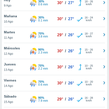
30%
ublicidad y
18
-
26
30°
/
27°
0.6 mm
km/h
9 Ago
do en
 mismo.
Mañana
30%
16
-
24
30°
/
27°
sultar más
0.1 mm
km/h
10 Ago
 en nuestra
 Cookies
y
Martes
70%
18
-
27
ualquier
29°
/
26°
3.8 mm
km/h
11 Ago
ento
 botón
Miércoles
90%
15
-
26
30°
/
26°
ación de
2.3 mm
km/h
12 Ago
kies
 disponible
Jueves
70%
10
-
25
e nuestra
30°
/
26°
2.2 mm
km/h
13 Ago
.
Viernes
IVAMENTE,
70%
10
-
20
30°
/
26°
0.6 mm
km/h
14 Ago
as
Sábado
90%
16
-
28
29°
/
26°
 a cookies
7.9 mm
km/h
15 Ago
 no aceptar