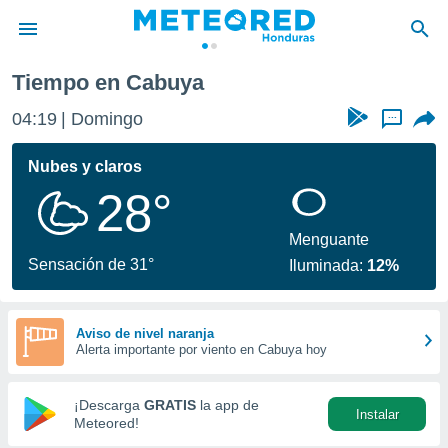
Tiempo en Cabuya
privacidad
04:19
Domingo
...
o de
n) ha sido
Nubes y claros
or
28°
es para
ue la
 que se
Menguante
e calidad.
Sensación de 31°
Iluminada:
12%
eder a este
ediante las
opciones:
Aviso de nivel naranja
Alerta importante por viento en Cabuya hoy
ookies y
e forma
¡Descarga
GRATIS
la app de
Instalar
d digital
Meteored!
ada, basada