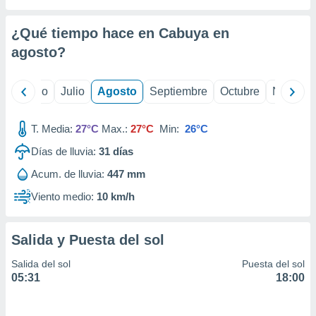
ados con el
 seleccionar
o.
¿Qué tiempo hace en Cabuya en
calización
agosto
?
precisa e
ión mediante
yo
Junio
Julio
Agosto
Septiembre
Octubre
Noviemb
, publicidad
T. Media:
27°C
Max.:
27°C
Min:
26°C
dos,
 publicidad
Días de lluvia:
31
días
,
ón de
Acum. de lluvia:
447 mm
 desarrollo
Viento medio:
10 km/h
s.
tros 1199
ios
Salida y Puesta del sol
Salida del sol
Puesta del sol
05:31
18:00