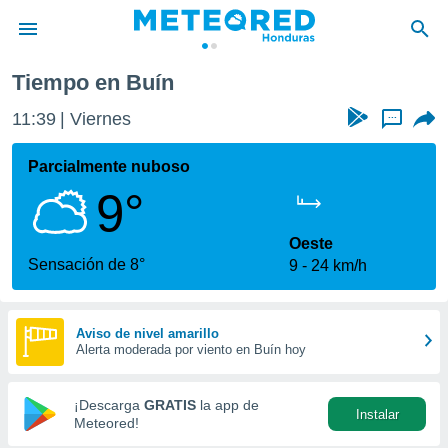
Tiempo en Buín
privacidad
11:39
Viernes
...
o de
n) ha sido
Parcialmente nuboso
or
9°
es para
ue la
 que se
Oeste
e calidad.
Sensación de 8°
9
24 km/h
eder a este
ediante las
opciones:
Aviso de nivel amarillo
Alerta moderada por viento en Buín hoy
ookies y
e forma
¡Descarga
GRATIS
la app de
Instalar
d digital
Meteored!
ada, basada