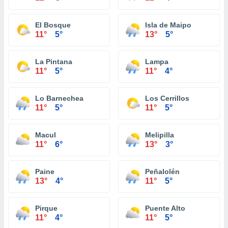
El Bosque
Isla de Maipo
11°
5°
13°
5°
La Pintana
Lampa
11°
5°
11°
4°
Lo Barnechea
Los Cerrillos
11°
5°
11°
5°
Macul
Melipilla
11°
6°
13°
3°
Paine
Peñalolén
13°
4°
11°
5°
Pirque
Puente Alto
11°
4°
11°
5°