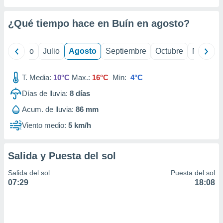
ados con el
 seleccionar
o.
¿Qué tiempo hace en Buín en
agosto
?
calización
precisa e
yo
Junio
Julio
Agosto
Septiembre
Octubre
Noviemb
ión mediante
, publicidad
T. Media:
10°C
Max.:
16°C
Min:
4°C
dos,
Días de lluvia:
8
días
 publicidad
Acum. de lluvia:
86 mm
,
ón de
Viento medio:
5 km/h
 desarrollo
s.
Salida y Puesta del sol
tros 1199
ios
Salida del sol
Puesta del sol
07:29
18:08