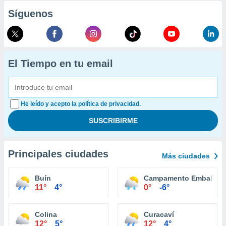
Síguenos
El Tiempo en tu email
He leído y acepto la política de privacidad.
Principales ciudades
Más ciudades
Buín
Campamento Embalse E
11°
4°
0°
-6°
Colina
Curacaví
12°
5°
12°
4°