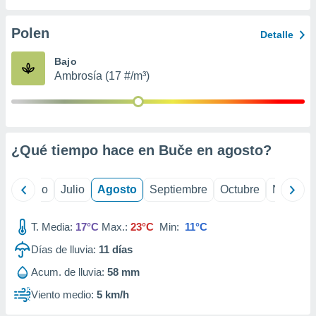
ados con el
 seleccionar
o.
Polen
Detalle
calización
Bajo
precisa e
Ambrosía (17 #/m³)
ión mediante
, publicidad
dos,
 publicidad
¿Qué tiempo hace en Buče en
agosto
?
,
ón de
 desarrollo
yo
Junio
Julio
Agosto
Septiembre
Octubre
Noviemb
s.
tros 1199
T. Media:
17°C
Max.:
23°C
Min:
11°C
ios
Días de lluvia:
11
días
Acum. de lluvia:
58 mm
Viento medio:
5 km/h