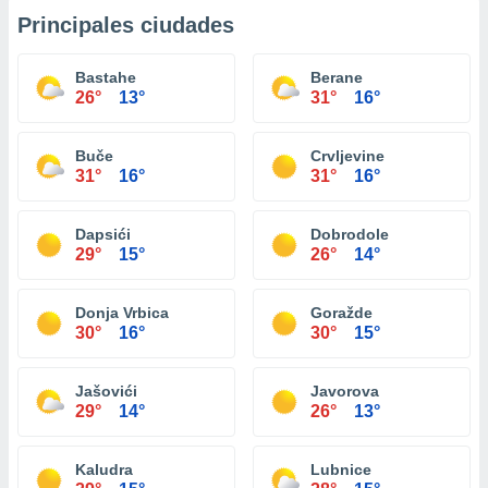
Principales ciudades
Bastahe
Berane
26°
13°
31°
16°
Buče
Crvljevine
31°
16°
31°
16°
Dapsići
Dobrodole
29°
15°
26°
14°
Donja Vrbica
Goražde
30°
16°
30°
15°
Jašovići
Javorova
29°
14°
26°
13°
Kaludra
Lubnice