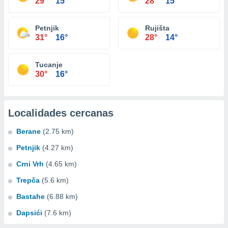
29°
15°
28°
15°
Petnjik
Rujišta
31°
16°
28°
14°
Tucanje
30°
16°
Localidades cercanas
Berane
(2.75 km)
Petnjik
(4.27 km)
Crni Vrh
(4.65 km)
Trepča
(5.6 km)
Bastahe
(6.88 km)
Dapsići
(7.6 km)