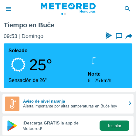
Tiempo en Buče
privacidad
09:53
Domingo
...
o de
n) ha sido
Soleado
or
25°
es para
ue la
 que se
Norte
e calidad.
Sensación de 26°
6
25 km/h
eder a este
ediante las
opciones:
Aviso de nivel naranja
Alerta importante por altas temperaturas en Buče hoy
ookies y
e forma
¡Descarga
GRATIS
la app de
Instalar
d digital
Meteored!
ada, basada