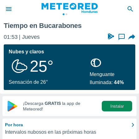
Tiempo en Bucarabones
privacidad
01:53
Jueves
...
o de
n) ha sido
Nubes y claros
or
25°
es para
ue la
 que se
Menguante
e calidad.
Sensación de 26°
Iluminada:
44%
eder a este
ediante las
opciones:
¡Descarga
GRATIS
la app de
Instalar
ookies y
Meteored!
e forma
Por hora
d digital
Intervalos nubosos en las próximas horas
ada, basada