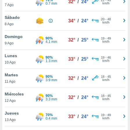
32°
/
24°
ublicidad y
0.7 mm
km/h
7 Ago
do en
Sábado
 mismo.
20
-
48
34°
/
24°
km/h
sultar más
8 Ago
 en nuestra
 Cookies
y
Domingo
90%
19
-
49
32°
/
25°
ualquier
4.1 mm
km/h
9 Ago
ento
Lunes
 botón
90%
19
-
46
33°
/
25°
1.3 mm
km/h
10 Ago
ación de
kies
 disponible
Martes
90%
18
-
45
32°
/
24°
e nuestra
3.9 mm
km/h
11 Ago
.
Miércoles
90%
IVAMENTE,
18
-
45
32°
/
24°
3.3 mm
km/h
12 Ago
as
Jueves
70%
19
-
49
33°
/
24°
 a cookies
0.4 mm
km/h
13 Ago
 no aceptar