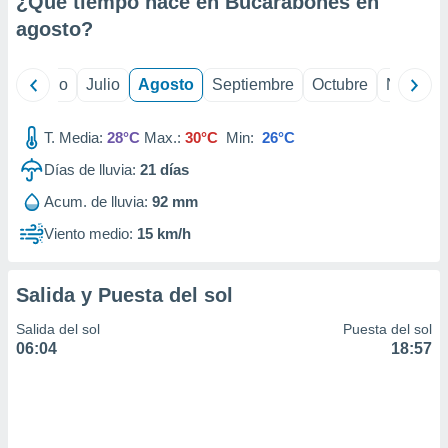
¿Qué tiempo hace en Bucarabones en
ados con el
 seleccionar
agosto
?
o.
calización
yo
Junio
Julio
Agosto
Septiembre
Octubre
Noviemb
precisa e
ión mediante
T. Media:
28°C
Max.:
30°C
Min:
26°C
, publicidad
Días de lluvia:
21
días
dos,
Acum. de lluvia:
92 mm
 publicidad
,
Viento medio:
15 km/h
ón de
 desarrollo
s.
Salida y Puesta del sol
tros 1199
Salida del sol
Puesta del sol
ios
06:04
18:57