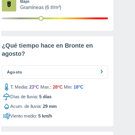
Bajo
Gramíneas (6 #/m³)
¿Qué tiempo hace en Bronte en
agosto
?
Agosto
T. Media:
23°C
Max.:
28°C
Min:
18°C
Días de lluvia:
5
días
Acum. de lluvia:
29 mm
Viento medio:
5 km/h