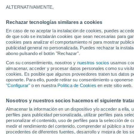
33°
ALTERNATIVAMENTE,
Rechazar tecnologías similares a cookies
UV
8 ¡Muy
En caso de no aceptar la instalación de cookies, puedes accede
Sensación de 31°
FPS
25-50
de que solo se instalarán cookies que sean necesarias para garan
cookies para analizar el comportamiento ni para mostrar publici
publicidad general no personalizada. Puedes rechazar la instala
abono pulsando el botón "Rechazar".
Tiempo 1 - 7 días
Mapa de nubosidad
Radar de llu
Con su consentimiento, nosotros y
nuestros socios
usamos cooki
almacenar, acceder y procesar datos personales como su visita e
cookies. Es posible que algunos proveedores traten tus datos pe
oponerte. Para ello, puede retirar su consentimiento u oponerse
Mañana
Domingo
Hoy
"Configurar"
o en nuestra
Política de Cookies
en este sitio web.
8 Ago
9 Ago
7 Ago
Nosotros y nuestros socios hacemos el siguiente trata
Almacenar la información en un dispositivo y/o acceder a ella, 
60%
70%
perfiles para publicidad personalizada, utilizar perfiles para sele
0.2 mm
0.4 mm
personalizar el contenido, uso de perfiles para la selección de c
34°
/
21°
33°
/
20°
33°
/
20°
medir el rendimiento del contenido, comprender al público a tra
procedentes de diferentes fuentes, desarrollo y mejora de los se