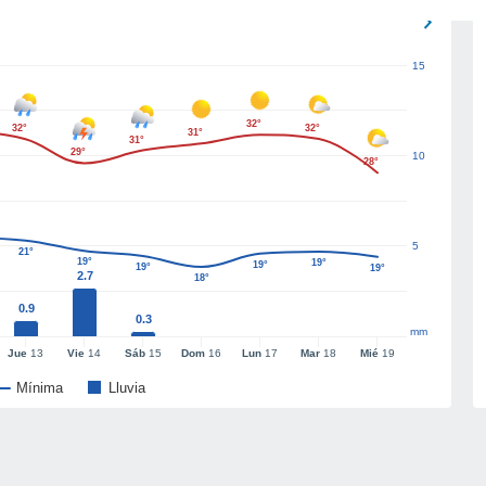
15
32°
32°
32°
31°
31°
29°
10
28°
5
21°
19°
19°
19°
19°
19°
2.7
18°
0.9
0.3
mm
Jue
13
Vie
14
Sáb
15
Dom
16
Lun
17
Mar
18
Mié
19
Mínima
Lluvia