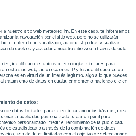
Aviso de nivel rojo
Alerta extrema por altas
temperaturas en Bronte hoy
 Alto!
r a nuestro sitio web meteored.hn. En este caso, te informamos
tizar la navegación por el sitio web, pero no se utilizarán
dad o contenido personalizado, aunque sí podrás visualizar
ción de cookies y acceder a nuestro sitio web a través de este
via
Satélites
Modelos
es, identificadores únicos o tecnologías similares para
n este sitio web, las direcciones IP y los identificadores de
rsonales en virtud de un interés legítimo, algo a lo que puedes
 al tratamiento de datos en cualquier momento haciendo clic en
Lunes
Martes
Miércoles
Jueves
10 Ago
11 Ago
12 Ago
13 Ago
miento de datos:
uso de datos limitados para seleccionar anuncios básicos, crear
70%
40%
70%
ccionar la publicidad personalizada, crear un perfil para
1.8 mm
0.4 mm
0.9 mm
ontenido personalizado, medir el rendimiento de la publicidad,
32°
/
21°
33°
/
21°
33°
/
21°
32°
/
21°
vés de estadísticas o a través de la combinación de datos
rvicios, uso de datos limitados con el objetivo de seleccionar el