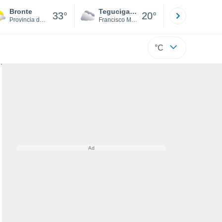
Bronte
Tegucigalpa
San Pedr
33°
20°
Provincia de Catania
Francisco Morazán
Cortés
°C