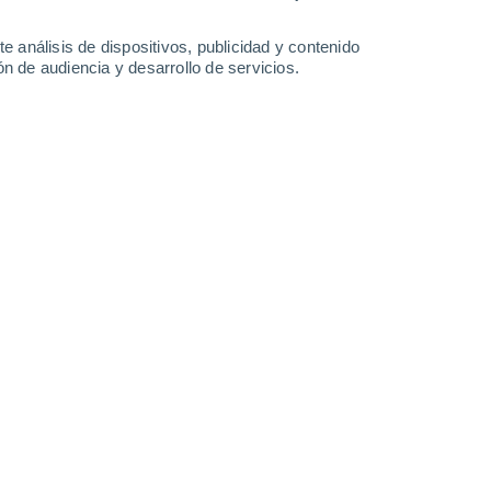
-
30
km/h
8
-
31
km/h
7
-
30
km/h
6
-
32
km/h
e análisis de dispositivos, publicidad y contenido
n de audiencia y desarrollo de servicios.
Noroeste
8 ¡Muy Alto!
5
-
27 km/h
FPS:
25-50
Noroeste
7 Alto
8
-
30 km/h
FPS:
15-25
Noroeste
5 Medio
7
-
30 km/h
FPS:
6-10
Norte
2 Bajo
4
-
29 km/h
FPS:
no
Noroeste
1 Bajo
6
-
25 km/h
FPS:
no