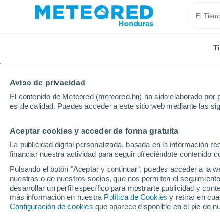
T
Aviso de privacidad
El contenido de Meteored (meteored.hn) ha sido elaborado por p
es de calidad. Puedes acceder a este sitio web mediante las si
Aceptar cookies y acceder de forma gratuita
Inicio
Italia
Ciudad Metropolitana de Catania
Br
La publicidad digital personalizada, basada en la información r
financiar nuestra actividad para seguir ofreciéndote contenido c
Tiempo en Bronte
Pulsando el botón "Aceptar y continuar", puedes acceder a la w
nuestras o de nuestros socios, que nos permiten el seguimiento
14:28
Viernes
desarrollar un perfil específico para mostrarte publicidad y co
más información en nuestra
Política de Cookies
y retirar en cu
Configuración de cookies
que aparece disponible en el pie de n
Nubes y claros