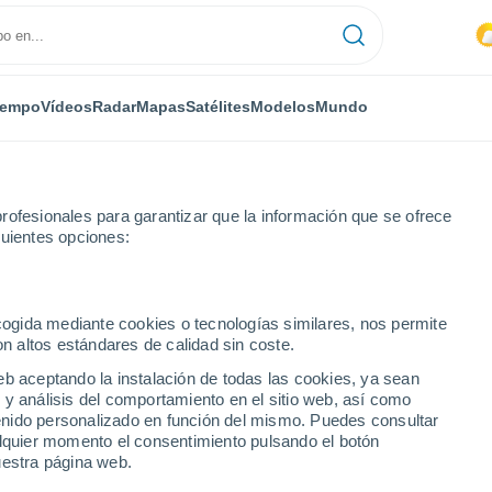
iempo
Vídeos
Radar
Mapas
Satélites
Modelos
Mundo
rofesionales para garantizar que la información que se ofrece
guientes opciones:
onte
ecogida mediante cookies o tecnologías similares, nos permite
on altos estándares de calidad sin coste.
eb aceptando la instalación de todas las cookies, ya sean
 y análisis del comportamiento en el sitio web, así como
...
ntenido personalizado en función del mismo. Puedes consultar
alquier momento el consentimiento pulsando el botón
Por hora
uestra página web.
Intervalos nubosos en las
próximas horas