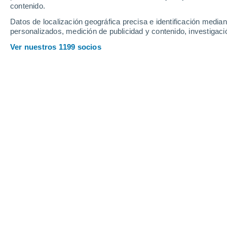
contenido.
8
-
32
km/h
11
-
34
km/h
7
8
-
30
km/h
Datos de localización geográfica precisa e identificación mediant
personalizados, medición de publicidad y contenido, investigació
Tiempo en Bronte hoy
, 7 de agosto
Ver nuestros 1199 socios
Nubes y claros
33°
14:00
Sensación T.
31°
Nubes y claros
32°
15:00
Sensación T.
30°
Nubes y claros
32°
16:00
Sensación T.
30°
Nubes y claros
31°
17:00
Sensación T.
30°
Nubes y claros
31°
18:00
Sensación T.
29°