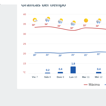
Gráficas del tiempo
40
35
34°
33°
33°
33°
33°
32°
30
25
20
21°
21°
21°
20°
21°
20°
15
1.8
0.4
0.4
0.2
°C
Vie
7
Sáb
8
Dom
9
Lun
10
Mar
11
Mié
12
Máxima