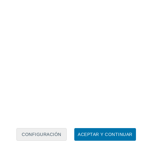
Calendario lunar
Lun
Mar
Mié
Jue
Vie
Sáb
Dom
7
8
9
10
11
12
13
14
15
16
17
18
19
20
CONFIGURACIÓN
ACEPTAR Y CONTINUAR