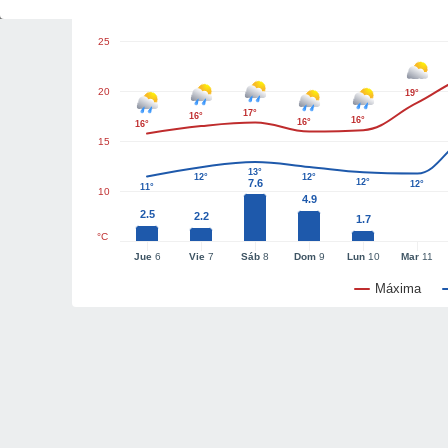
25
20
19°
17°
16°
16°
16°
16°
15
13°
12°
12°
7.6
12°
12°
11°
10
4.9
2.5
2.2
1.7
°C
Jue
6
Vie
7
Sáb
8
Dom
9
Lun
10
Mar
11
Máxima