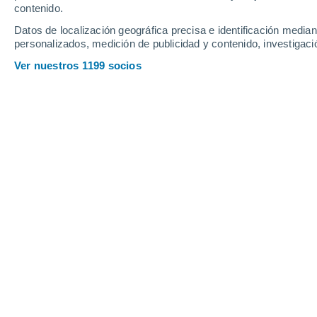
contenido.
28
-
50
km/h
31
-
54
km/h
26
29
-
50
km/h
Datos de localización geográfica precisa e identificación mediant
personalizados, medición de publicidad y contenido, investigació
Tiempo en Bowmore hoy
, 6 de agost
Ver nuestros 1199 socios
Parcialmente 
15°
17:00
Sensación T.
15
Parcialmente 
15°
18:00
Sensación T.
15
Cubierto
15°
19:00
Sensación T.
15
Lluvia débil
40%
14°
20:00
0.2 mm
Sensación T.
14
Lluvia débil
50%
13°
21:00
0.3 mm
Sensación T.
13