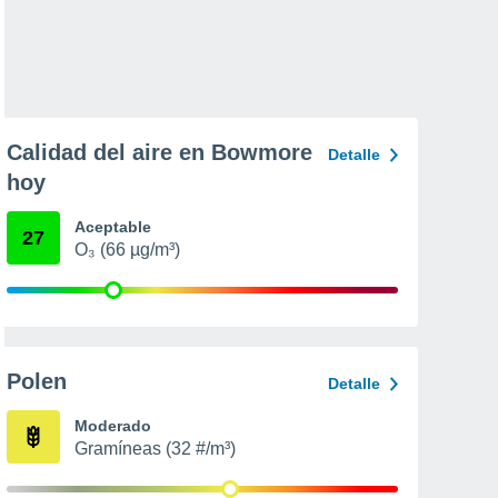
Calidad del aire en Bowmore
Detalle
hoy
Aceptable
27
O₃ (66 µg/m³)
Polen
Detalle
Moderado
Gramíneas (32 #/m³)