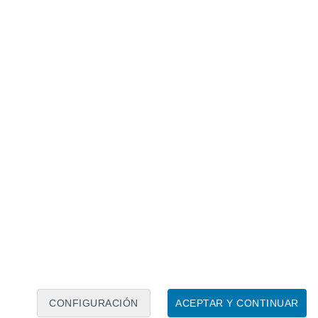
Calendario lunar
Lun
Mar
Mié
Jue
Vie
Sáb
Dom
6
7
8
9
10
11
12
13
14
15
16
17
18
19
CONFIGURACIÓN
ACEPTAR Y CONTINUAR
40