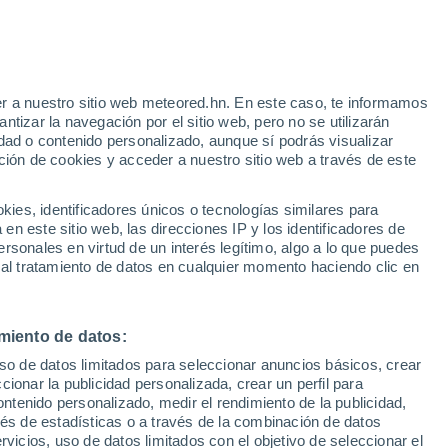
Aviso de nivel amarillo
Alerta moderada por fenómenos
costeros en Bowmore hoy
r a nuestro sitio web meteored.hn. En este caso, te informamos
/h
tizar la navegación por el sitio web, pero no se utilizarán
dad o contenido personalizado, aunque sí podrás visualizar
ción de cookies y acceder a nuestro sitio web a través de este
atélites
Modelos
es, identificadores únicos o tecnologías similares para
n este sitio web, las direcciones IP y los identificadores de
rsonales en virtud de un interés legítimo, algo a lo que puedes
 al tratamiento de datos en cualquier momento haciendo clic en
omingo
Lunes
Martes
Miércoles
9 Ago
10 Ago
11 Ago
12 Ago
miento de datos:
uso de datos limitados para seleccionar anuncios básicos, crear
90%
80%
70%
ccionar la publicidad personalizada, crear un perfil para
4.9 mm
1.7 mm
1 mm
ontenido personalizado, medir el rendimiento de la publicidad,
16°
/
12°
16°
/
12°
19°
/
12°
21°
/
15°
vés de estadísticas o a través de la combinación de datos
rvicios, uso de datos limitados con el objetivo de seleccionar el