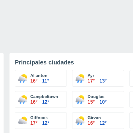
Principales ciudades
Allanton
Ayr
16°
11°
17°
13°
Campbeltown
Douglas
16°
12°
15°
10°
Giffnock
Girvan
17°
12°
16°
12°