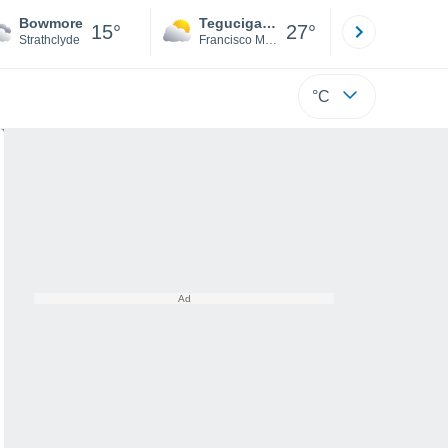
Bowmore
Tegucigalpa
San Pedr
15°
27°
Strathclyde
Francisco Morazán
Cortés
°C