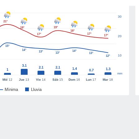
30
21°
19°
19°
18°
17°
17°
17°
20
15°
14°
14°
13°
13°
13°
10
12°
3.1
2.1
2.1
1.4
1.3
1
0.7
mm
Mié
12
Jue
13
Vie
14
Sáb
15
Dom
16
Lun
17
Mar
18
Mínima
Lluvia