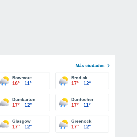
Más ciudades
Bowmore
Brodick
16°
11°
17°
12°
Dumbarton
Duntocher
17°
12°
17°
11°
Glasgow
Greenock
17°
12°
17°
12°