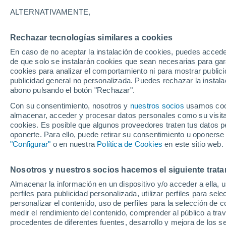
15°
ALTERNATIVAMENTE,
Rechazar tecnologías similares a cookies
Oeste
En caso de no aceptar la instalación de cookies, puedes accede
Sensación de 15°
12
-
29 km
de que solo se instalarán cookies que sean necesarias para garan
cookies para analizar el comportamiento ni para mostrar publici
publicidad general no personalizada. Puedes rechazar la instala
abono pulsando el botón "Rechazar".
Tiempo 1 - 7 días
Mapa de lluvia
Radar de lluvia
S
Con su consentimiento, nosotros y
nuestros socios
usamos cooki
almacenar, acceder y procesar datos personales como su visita e
cookies. Es posible que algunos proveedores traten tus datos pe
oponerte. Para ello, puede retirar su consentimiento u oponerse
Mañana
Sábado
D
Hoy
"Configurar"
o en nuestra
Política de Cookies
en este sitio web.
7 Ago
8 Ago
6 Ago
Nosotros y nuestros socios hacemos el siguiente trata
Almacenar la información en un dispositivo y/o acceder a ella, 
90%
90%
90%
perfiles para publicidad personalizada, utilizar perfiles para sele
2.2 mm
7.6 mm
2.5 mm
personalizar el contenido, uso de perfiles para la selección de c
16°
/
12°
17°
/
13°
16°
/
11°
medir el rendimiento del contenido, comprender al público a tra
procedentes de diferentes fuentes, desarrollo y mejora de los se