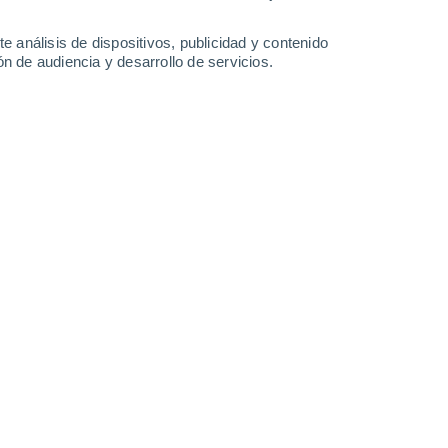
-
46
km/h
22
-
42
km/h
25
-
45
km/h
26
-
47
km/h
e análisis de dispositivos, publicidad y contenido
n de audiencia y desarrollo de servicios.
o
nuboso
Oeste
2 Bajo
°
16
-
33 km/h
FPS:
no
nuboso
Oeste
1 Bajo
°
12
-
29 km/h
FPS:
no
Suroeste
0 Bajo
°
11
-
23 km/h
FPS:
no
Suroeste
0 Bajo
°
16
-
27 km/h
FPS:
no
Suroeste
0 Bajo
°
17
-
30 km/h
FPS:
no