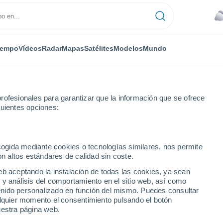
iempo
Vídeos
Radar
Mapas
Satélites
Modelos
Mundo
rofesionales para garantizar que la información que se ofrece
guientes opciones:
ecogida mediante cookies o tecnologías similares, nos permite
on altos estándares de calidad sin coste.
eb aceptando la instalación de todas las cookies, ya sean
 y análisis del comportamiento en el sitio web, así como
...
ntenido personalizado en función del mismo. Puedes consultar
alquier momento el consentimiento pulsando el botón
Por hora
uestra página web.
Lluvias débiles en las próximas
horas