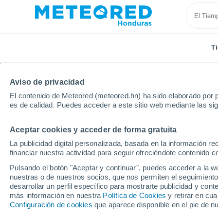
T
Aviso de privacidad
El contenido de Meteored (meteored.hn) ha sido elaborado por p
es de calidad. Puedes acceder a este sitio web mediante las si
Aceptar cookies y acceder de forma gratuita
Inicio
Reino Unido
Strathclyde
Bowmore
La publicidad digital personalizada, basada en la información r
financiar nuestra actividad para seguir ofreciéndote contenido c
Tiempo en Bowmore
Pulsando el botón "Aceptar y continuar", puedes acceder a la w
nuestras o de nuestros socios, que nos permiten el seguimiento
18:29
Jueves
desarrollar un perfil específico para mostrarte publicidad y co
más información en nuestra
Política de Cookies
y retirar en cu
Configuración de cookies
que aparece disponible en el pie de n
Parcialmente nuboso