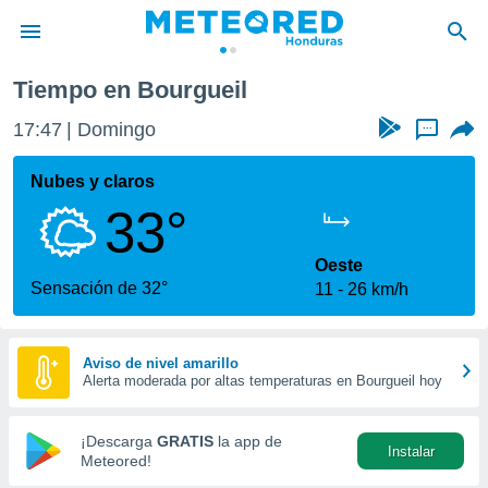
ueil
Tiempo en Bourgueil
privacidad
17:47
Domingo
...
o de
n) ha sido
Nubes y claros
or
33°
es para
ue la
 que se
Oeste
e calidad.
Sensación de 32°
11
26 km/h
eder a este
ediante las
opciones:
Aviso de nivel amarillo
Alerta moderada por altas temperaturas en Bourgueil hoy
ookies y
e forma
¡Descarga
GRATIS
la app de
Instalar
d digital
Meteored!
ada, basada