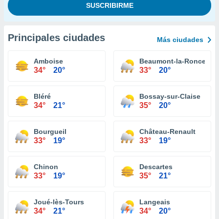
Principales ciudades
Más ciudades
Amboise
Beaumont-la-Ronce
34°
20°
33°
20°
Bléré
Bossay-sur-Claise
34°
21°
35°
20°
Bourgueil
Château-Renault
33°
19°
33°
19°
Chinon
Descartes
33°
19°
35°
21°
Joué-lès-Tours
Langeais
34°
21°
34°
20°