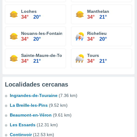
Loches
Manthelan
34°
20°
34°
21°
Nouans-les-Fontaines
Richelieu
34°
20°
34°
20°
Sainte-Maure-de-Touraine
Tours
34°
21°
34°
21°
Localidades cercanas
Ingrandes-de-Touraine
(7.36 km)
La Breille-les-Pins
(9.52 km)
Beaumont-en-Véron
(9.61 km)
Les Essards
(12.31 km)
Continvoir
(12.53 km)