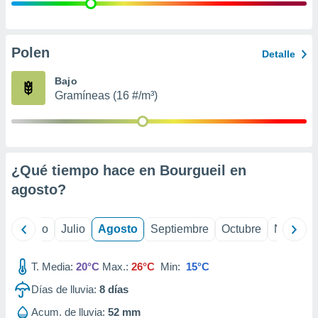
ados con el
 seleccionar
o.
calización
Polen
Detalle
precisa e
ión mediante
Bajo
Gramíneas (16 #/m³)
, publicidad
dos,
 publicidad
,
¿Qué tiempo hace en Bourgueil en
ón de
 desarrollo
agosto
?
s.
tros 1199
yo
Junio
Julio
Agosto
Septiembre
Octubre
Noviemb
ios
T. Media:
20°C
Max.:
26°C
Min:
15°C
Días de lluvia:
8
días
Acum. de lluvia:
52 mm