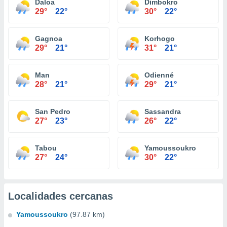
Daloa
Dimbokro
29°
22°
30°
22°
Gagnoa
Korhogo
29°
21°
31°
21°
Man
Odienné
28°
21°
29°
21°
San Pedro
Sassandra
27°
23°
26°
22°
Tabou
Yamoussoukro
27°
24°
30°
22°
Localidades cercanas
Yamoussoukro
(97.87 km)