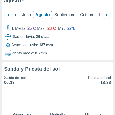
agosto
?
ados con el
 seleccionar
o.
yo
Junio
Julio
Agosto
Septiembre
Octubre
Noviemb
calización
precisa e
ión mediante
T. Media:
25°C
Max.:
28°C
Min:
22°C
Días de lluvia:
26
días
, publicidad
Acum. de lluvia:
187 mm
dos,
 publicidad
Viento medio:
8 km/h
,
ón de
 desarrollo
Salida y Puesta del sol
s.
Salida del sol
Puesta del sol
tros 1199
06:13
18:38
ios
Primera luz
Mediodía
Última luz