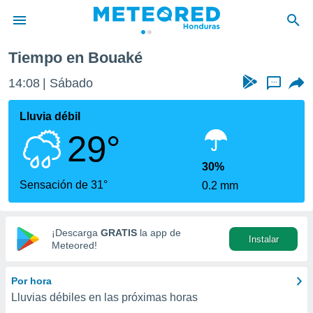
Tiempo en Bouaké
privacidad
14:08
Sábado
...
o de
n) ha sido
Lluvia débil
or
29°
es para
ue la
 que se
30%
e calidad.
Sensación de 31°
0.2 mm
eder a este
ediante las
opciones:
¡Descarga
GRATIS
la app de
Instalar
ookies y
Meteored!
e forma
Por hora
d digital
Lluvias débiles en las próximas horas
ada, basada