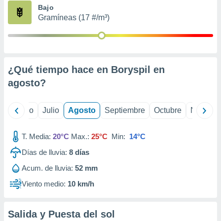
ados con el
Bajo
 seleccionar
Gramíneas (17 #/m³)
o.
calización
precisa e
ión mediante
¿Qué tiempo hace en Boryspil en
, publicidad
agosto
?
dos,
 publicidad
,
yo
Junio
Julio
Agosto
Septiembre
Octubre
Noviemb
ón de
 desarrollo
T. Media:
20°C
Max.:
25°C
Min:
14°C
s.
Días de lluvia:
8
días
tros 1199
ios
Acum. de lluvia:
52 mm
Viento medio:
10 km/h
Salida y Puesta del sol