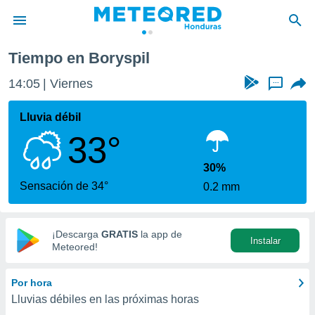
Tiempo en Boryspil
privacidad
14:05
Viernes
...
o de
n) ha sido
Lluvia débil
or
33°
es para
ue la
 que se
30%
e calidad.
Sensación de 34°
0.2 mm
eder a este
ediante las
opciones:
¡Descarga
GRATIS
la app de
Instalar
ookies y
Meteored!
e forma
Por hora
d digital
Lluvias débiles en las próximas horas
ada, basada