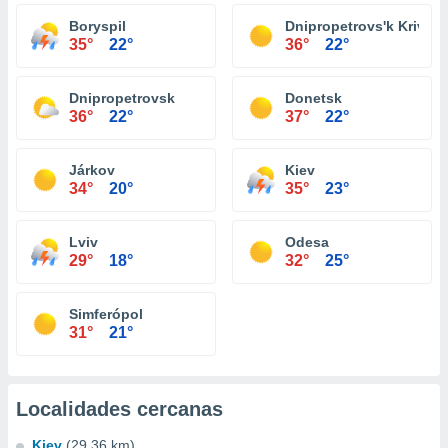
Boryspil
Dnipropetrovs'k Krivói
35°
22°
36°
22°
Dnipropetrovsk
Donetsk
36°
22°
37°
22°
Járkov
Kiev
34°
20°
35°
23°
Lviv
Odesa
29°
18°
32°
25°
Simferópol
31°
21°
Localidades cercanas
Kiev
(29.36 km)