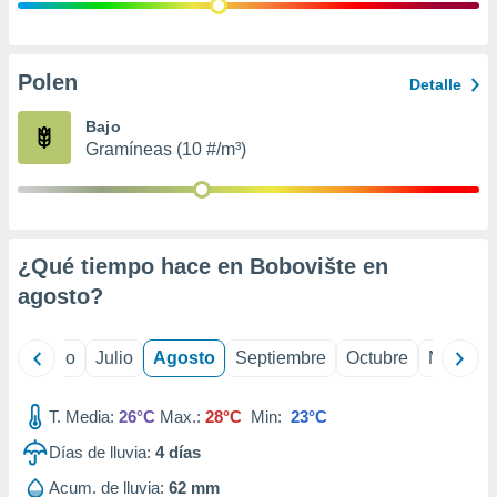
ados con el
 seleccionar
o.
calización
Polen
Detalle
precisa e
ión mediante
Bajo
Gramíneas (10 #/m³)
, publicidad
dos,
 publicidad
,
¿Qué tiempo hace en Bobovište en
ón de
 desarrollo
agosto
?
s.
tros 1199
yo
Junio
Julio
Agosto
Septiembre
Octubre
Noviemb
ios
T. Media:
26°C
Max.:
28°C
Min:
23°C
Días de lluvia:
4
días
Acum. de lluvia:
62 mm