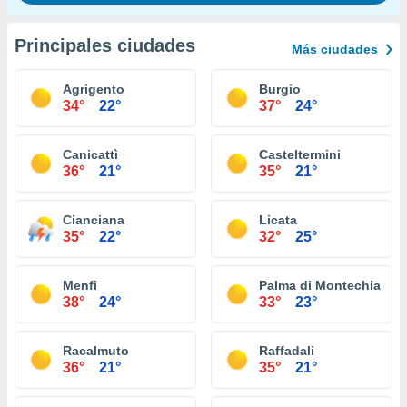
Principales ciudades
Más ciudades
Agrigento
Burgio
34°
22°
37°
24°
Canicattì
Casteltermini
36°
21°
35°
21°
Cianciana
Licata
35°
22°
32°
25°
Menfi
Palma di Montechiaro
38°
24°
33°
23°
Racalmuto
Raffadali
36°
21°
35°
21°