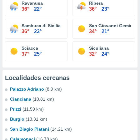
Ravanusa
Ribera
36°
22°
36°
23°
Sambuca di Sicilia
San Giovanni Gemini
36°
23°
34°
21°
Sciacca
Siculiana
37°
25°
32°
24°
Localidades cercanas
Palazzo Adriano
(8.9 km)
Cianciana
(10.81 km)
Prizzi
(11.59 km)
Burgio
(13.31 km)
San Biagio Platani
(14.21 km)
Calamonaci
(16.78 km)