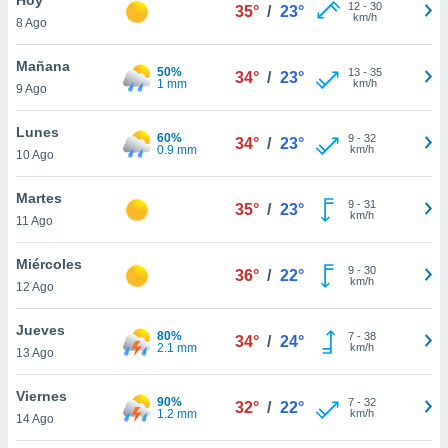
ublicidad y
12
-
30
35°
/
23°
km/h
8 Ago
do en
 mismo.
Mañana
50%
13
-
35
34°
/
23°
sultar más
1 mm
km/h
9 Ago
 en nuestra
 Cookies
y
Lunes
60%
9
-
32
ualquier
34°
/
23°
0.9 mm
km/h
10 Ago
ento
 botón
Martes
9
-
31
35°
/
23°
ación de
km/h
11 Ago
kies
 disponible
Miércoles
9
-
30
e nuestra
36°
/
22°
km/h
12 Ago
.
Jueves
IVAMENTE,
80%
7
-
38
34°
/
24°
2.1 mm
km/h
13 Ago
as
Viernes
90%
7
-
32
32°
/
22°
 a cookies
1.2 mm
km/h
14 Ago
 no aceptar