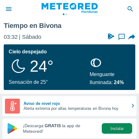
Tiempo en Bivona
privacidad
03:32
Sábado
...
o de
n) ha sido
Cielo despejado
or
24°
es para
ue la
 que se
Menguante
e calidad.
Sensación de 25°
Iluminada:
24%
eder a este
ediante las
opciones:
Aviso de nivel rojo
Alerta extrema por altas temperaturas en Bivona hoy
ookies y
e forma
¡Descarga
GRATIS
la app de
Instalar
d digital
Meteored!
ada, basada