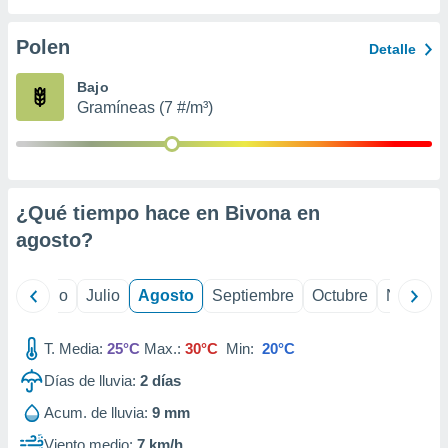
ados con el
 seleccionar
o.
Polen
Detalle
calización
Bajo
precisa e
Gramíneas (7 #/m³)
ión mediante
, publicidad
dos,
 publicidad
¿Qué tiempo hace en Bivona en
,
agosto
?
ón de
 desarrollo
s.
yo
Junio
Julio
Agosto
Septiembre
Octubre
Noviemb
tros 1199
ios
T. Media:
25°C
Max.:
30°C
Min:
20°C
Días de lluvia:
2
días
Acum. de lluvia:
9 mm
Viento medio:
7 km/h