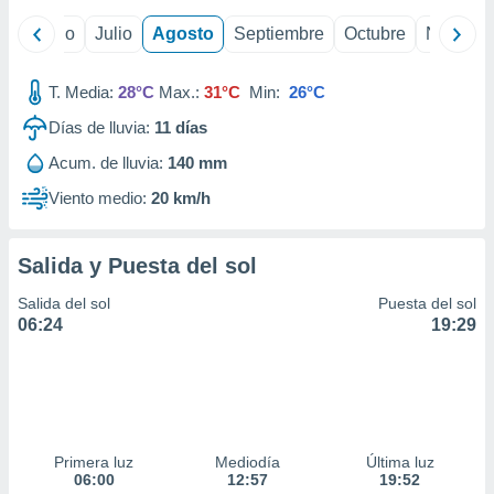
ados con el
 seleccionar
yo
Junio
Julio
Agosto
Septiembre
Octubre
Noviemb
o.
calización
T. Media:
28°C
Max.:
31°C
Min:
26°C
precisa e
ión mediante
Días de lluvia:
11
días
, publicidad
Acum. de lluvia:
140 mm
Viento medio:
20 km/h
dos,
 publicidad
,
Salida y Puesta del sol
ón de
 desarrollo
Salida del sol
Puesta del sol
s.
06:24
19:29
tros 1199
ios
Primera luz
Mediodía
Última luz
06:00
12:57
19:52