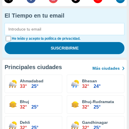
El Tiempo en tu email
He leído y acepto la política de privacidad.
Principales ciudades
Más ciudades
Ahmadabad
Bhesan
33°
25°
32°
24°
Bhuj
Bhuj-Rudramata
32°
25°
32°
25°
Dehli
Gandhinagar
32°
25°
32°
25°