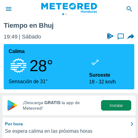
Tiempo en Bhuj
privacidad
19:49
Sábado
...
o de
n) ha sido
Calima
or
28°
es para
ue la
 que se
Suroeste
e calidad.
Sensación de 31°
18
32 km/h
eder a este
ediante las
opciones:
¡Descarga
GRATIS
la app de
Instalar
ookies y
Meteored!
e forma
Por hora
d digital
Se espera calima en las próximas horas
ada, basada