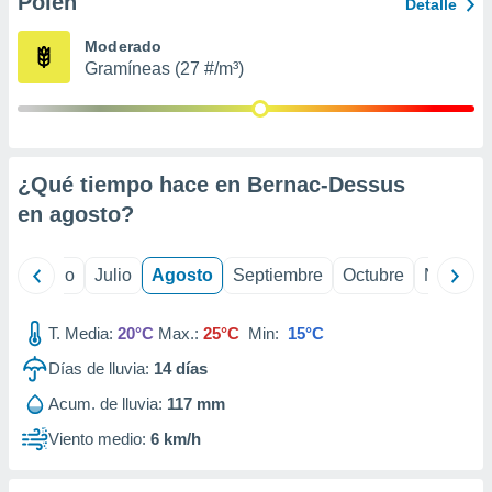
Polen
ados con el
Detalle
 seleccionar
o.
Moderado
Gramíneas (27 #/m³)
calización
precisa e
ión mediante
, publicidad
¿Qué tiempo hace en Bernac-Dessus
dos,
en
agosto
?
 publicidad
,
ón de
yo
Junio
Julio
Agosto
Septiembre
Octubre
Noviemb
 desarrollo
s.
T. Media:
20°C
Max.:
25°C
Min:
15°C
tros 1199
ios
Días de lluvia:
14
días
Acum. de lluvia:
117 mm
Viento medio:
6 km/h