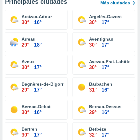
Principales ciudades
Más ciudades
Arcizac-Adour
Argelès-Gazost
30°
16°
30°
17°
Arreau
Aventignan
29°
18°
30°
17°
Aveux
Avezac-Prat-Lahitte
30°
17°
30°
17°
Bagnères-de-Bigorre
Barbachen
29°
17°
31°
16°
Bernac-Debat
Bernac-Dessus
30°
16°
29°
16°
Bertren
Betbèze
30°
17°
32°
17°