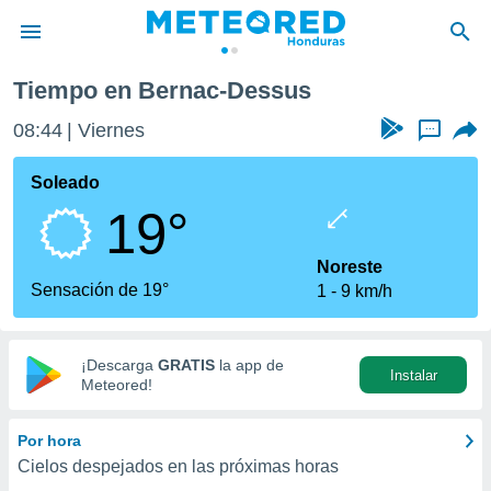
Tiempo en Bernac-Dessus
privacidad
08:44
Viernes
...
o de
n) ha sido
Soleado
or
19°
es para
ue la
 que se
Noreste
e calidad.
Sensación de 19°
1
9 km/h
eder a este
ediante las
opciones:
¡Descarga
GRATIS
la app de
Instalar
ookies y
Meteored!
e forma
Por hora
d digital
Cielos despejados en las próximas horas
ada, basada