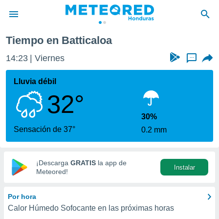
Tiempo en Batticaloa
privacidad
14:23
Viernes
...
o de
n) ha sido
Lluvia débil
or
32°
es para
ue la
 que se
30%
e calidad.
Sensación de 37°
0.2 mm
eder a este
ediante las
opciones:
¡Descarga
GRATIS
la app de
Instalar
ookies y
Meteored!
e forma
Por hora
d digital
Calor Húmedo Sofocante en las próximas horas
ada, basada