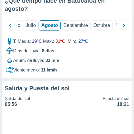
¿Qué tiempo hace en Batticaloa en
ados con el
 seleccionar
agosto
?
o.
calización
yo
Junio
Julio
Agosto
Septiembre
Octubre
Noviemb
precisa e
ión mediante
T. Media:
29°C
Max.:
31°C
Min:
27°C
, publicidad
Días de lluvia:
8
días
dos,
Acum. de lluvia:
33 mm
 publicidad
,
Viento medio:
11 km/h
ón de
 desarrollo
s.
Salida y Puesta del sol
tros 1199
Salida del sol
Puesta del sol
ios
05:56
18:21