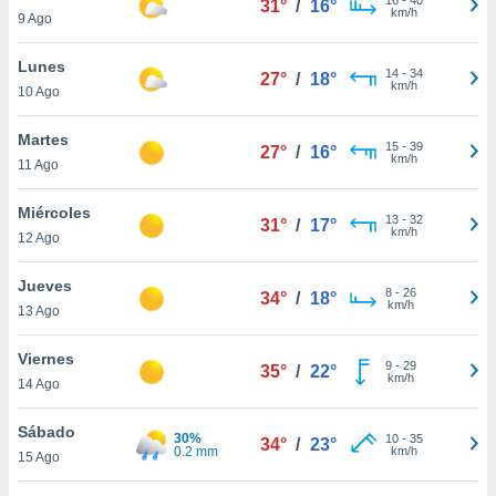
31°
/
16°
ublicidad y
km/h
9 Ago
do en
Lunes
 mismo.
14
-
34
27°
/
18°
km/h
sultar más
10 Ago
 en nuestra
 Cookies
y
Martes
15
-
39
27°
/
16°
ualquier
km/h
11 Ago
ento
Miércoles
 botón
13
-
32
31°
/
17°
km/h
12 Ago
ación de
kies
 disponible
Jueves
8
-
26
34°
/
18°
e nuestra
km/h
13 Ago
.
Viernes
IVAMENTE,
9
-
29
35°
/
22°
km/h
14 Ago
as
Sábado
30%
10
-
35
34°
/
23°
 a cookies
0.2 mm
km/h
15 Ago
 no aceptar