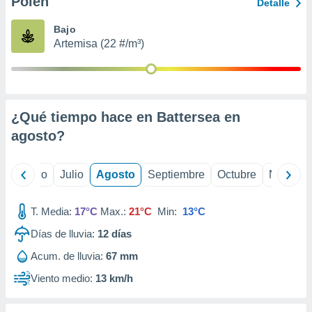
Polen
ados con el
Detalle
 seleccionar
o.
Bajo
Artemisa (22 #/m³)
calización
precisa e
ión mediante
, publicidad
¿Qué tiempo hace en Battersea en
dos,
agosto
?
 publicidad
,
ón de
yo
Junio
Julio
Agosto
Septiembre
Octubre
Noviemb
 desarrollo
s.
T. Media:
17°C
Max.:
21°C
Min:
13°C
tros 1199
ios
Días de lluvia:
12
días
Acum. de lluvia:
67 mm
Viento medio:
13 km/h