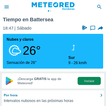
Tiempo en Battersea
privacidad
18:47
Sábado
...
o de
n) ha sido
Nubes y claros
or
26°
es para
ue la
 que se
Sur
e calidad.
Sensación de 26°
9
26 km/h
eder a este
ediante las
opciones:
¡Descarga
GRATIS
la app de
Instalar
ookies y
Meteored!
e forma
Por hora
d digital
Intervalos nubosos en las próximas horas
ada, basada