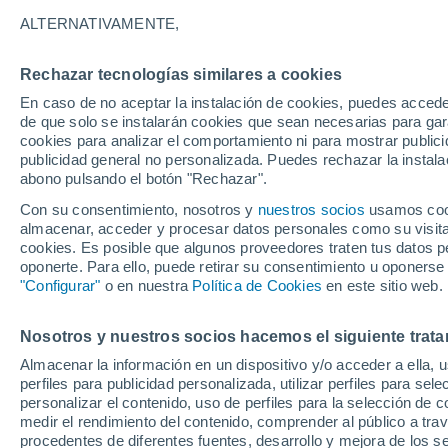
28°
ALTERNATIVAMENTE,
Rechazar tecnologías similares a cookies
Noreste
En caso de no aceptar la instalación de cookies, puedes accede
Sensación de 32°
26
-
56 km
de que solo se instalarán cookies que sean necesarias para garan
cookies para analizar el comportamiento ni para mostrar publici
publicidad general no personalizada. Puedes rechazar la instala
abono pulsando el botón "Rechazar".
Tiempo 1 - 7 días
Mapa de nubosidad
Radar de llu
Con su consentimiento, nosotros y
nuestros socios
usamos cooki
almacenar, acceder y procesar datos personales como su visita e
cookies. Es posible que algunos proveedores traten tus datos pe
oponerte. Para ello, puede retirar su consentimiento u oponerse
Mañana
Domingo
Hoy
"Configurar"
o en nuestra
Política de Cookies
en este sitio web.
8 Ago
9 Ago
7 Ago
Nosotros y nuestros socios hacemos el siguiente trata
Almacenar la información en un dispositivo y/o acceder a ella, 
perfiles para publicidad personalizada, utilizar perfiles para sele
personalizar el contenido, uso de perfiles para la selección de c
33°
/
27°
33°
/
26°
32°
/
26°
medir el rendimiento del contenido, comprender al público a tra
procedentes de diferentes fuentes, desarrollo y mejora de los se