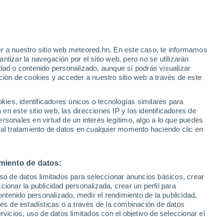
r a nuestro sitio web meteored.hn. En este caso, te informamos
/h
tizar la navegación por el sitio web, pero no se utilizarán
dad o contenido personalizado, aunque sí podrás visualizar
ción de cookies y acceder a nuestro sitio web a través de este
via
Satélites
Modelos
es, identificadores únicos o tecnologías similares para
n este sitio web, las direcciones IP y los identificadores de
rsonales en virtud de un interés legítimo, algo a lo que puedes
 al tratamiento de datos en cualquier momento haciendo clic en
Lunes
Martes
Miércoles
Jueves
10 Ago
11 Ago
12 Ago
13 Ago
miento de datos:
uso de datos limitados para seleccionar anuncios básicos, crear
ccionar la publicidad personalizada, crear un perfil para
ontenido personalizado, medir el rendimiento de la publicidad,
32°
/
25°
35°
/
26°
34°
/
26°
35°
/
26°
vés de estadísticas o a través de la combinación de datos
rvicios, uso de datos limitados con el objetivo de seleccionar el