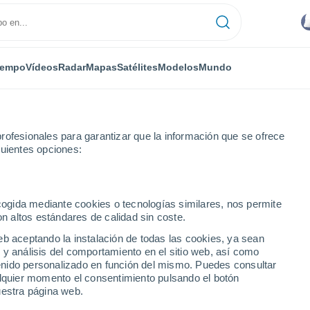
iempo
Vídeos
Radar
Mapas
Satélites
Modelos
Mundo
rofesionales para garantizar que la información que se ofrece
guientes opciones:
ecogida mediante cookies o tecnologías similares, nos permite
on altos estándares de calidad sin coste.
eb aceptando la instalación de todas las cookies, ya sean
 y análisis del comportamiento en el sitio web, así como
...
ntenido personalizado en función del mismo. Puedes consultar
alquier momento el consentimiento pulsando el botón
Por hora
uestra página web.
Intervalos nubosos en las
próximas horas