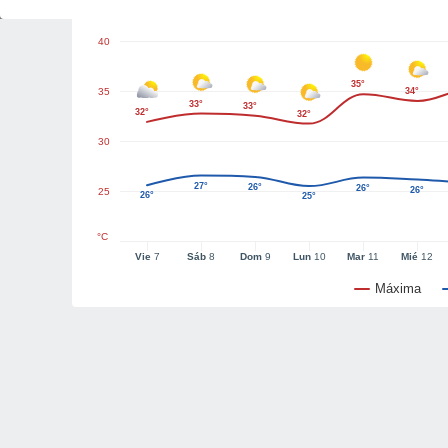
40
35°
35
34°
33°
33°
32°
32°
30
27°
26°
26°
26°
25
26°
25°
°C
Vie
7
Sáb
8
Dom
9
Lun
10
Mar
11
Mié
12
Máxima