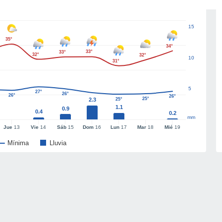
15
35°
34°
33°
33°
32°
32°
10
31°
5
27°
26°
26°
26°
25°
2.3
25°
1.1
0.9
0.4
0.2
mm
Jue
13
Vie
14
Sáb
15
Dom
16
Lun
17
Mar
18
Mié
19
Mínima
Lluvia