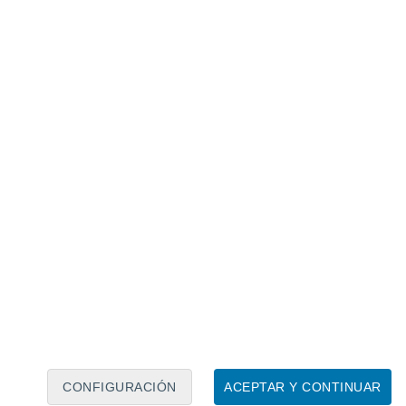
Calendario lunar
Lun
Mar
Mié
Jue
Vie
Sáb
Dom
7
8
9
10
11
12
13
14
15
16
17
18
19
20
CONFIGURACIÓN
ACEPTAR Y CONTINUAR
20