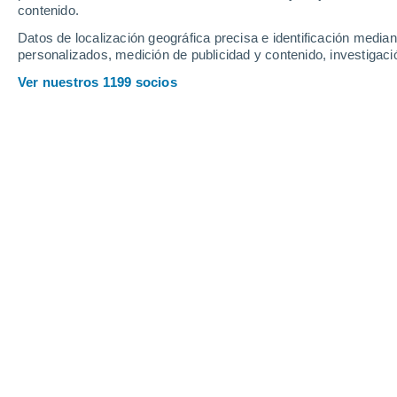
contenido.
27
-
58
km/h
24
-
53
km/h
23
27
-
56
km/h
Datos de localización geográfica precisa e identificación mediant
personalizados, medición de publicidad y contenido, investigació
Tiempo en Barranquilla hoy
, 7 de ag
Ver nuestros 1199 socios
Nubes y claro
29°
17:00
Sensación T.
34
Nubes y claro
28°
18:00
Sensación T.
32
Nubes y claro
28°
19:00
Sensación T.
32
Nubes y claro
28°
20:00
Sensación T.
32
Nubes y claro
28°
21:00
Sensación T.
32