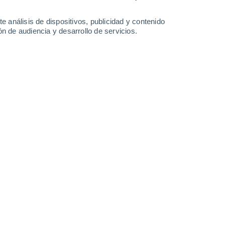
-
47
km/h
21
-
51
km/h
18
-
45
km/h
17
-
46
km/h
e análisis de dispositivos, publicidad y contenido
n de audiencia y desarrollo de servicios.
osto
s
Noreste
1 Bajo
°
25
-
55 km/h
FPS:
no
s
Noreste
0 Bajo
°
22
-
54 km/h
FPS:
no
s
Noreste
0 Bajo
°
22
-
47 km/h
FPS:
no
s
Noreste
0 Bajo
°
27
-
54 km/h
FPS:
no
s
Noreste
0 Bajo
°
26
-
56 km/h
FPS:
no