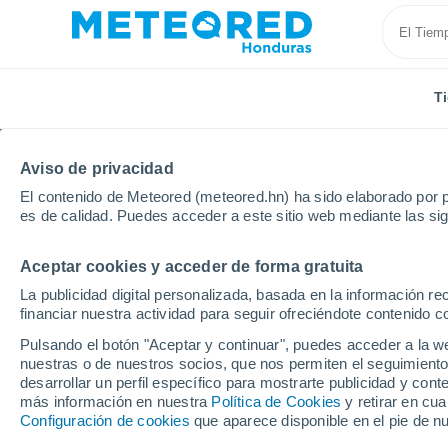
T
Aviso de privacidad
El contenido de Meteored (meteored.hn) ha sido elaborado por p
es de calidad. Puedes acceder a este sitio web mediante las si
Aceptar cookies y acceder de forma gratuita
Inicio
Colombia
Atlántico
Barranquilla
La publicidad digital personalizada, basada en la información r
financiar nuestra actividad para seguir ofreciéndote contenido c
Tiempo en Barranquilla
Pulsando el botón "Aceptar y continuar", puedes acceder a la w
nuestras o de nuestros socios, que nos permiten el seguimiento
21:06
Viernes
desarrollar un perfil específico para mostrarte publicidad y co
más información en nuestra
Política de Cookies
y retirar en cu
Configuración de cookies
que aparece disponible en el pie de n
Nubes y claros