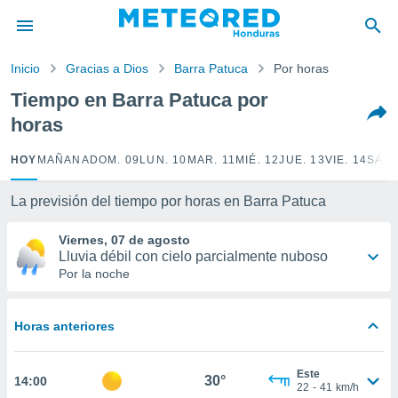
privacidad
o de
Inicio
Gracias a Dios
Barra Patuca
Por horas
n) ha sido
Tiempo en Barra Patuca por
or
horas
es para
ue la
 que se
HOY
MAÑANA
DOM. 09
LUN. 10
MAR. 11
MIÉ. 12
JUE. 13
VIE. 14
SÁB.
e calidad.
eder a este
La previsión del tiempo por horas en Barra Patuca
ediante las
opciones:
Viernes, 07 de agosto
Lluvia débil con cielo parcialmente nuboso
ookies y
Por la noche
e forma
d digital
Horas anteriores
ada, basada
mación
ediante
Este
30°
14:00
ecnologías
22
-
41
km/h