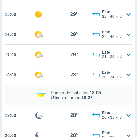
nos permite
estra
Este
ara seguir
29°
15:00
22
-
40
km/h
e contenido
ACEPTAR
stándares
Y
sin coste.
Este
CONTINUAR
29°
16:00
22
-
40
km/h
 botón
continuar",
CONFIGURACIÓN
der a la
Este
29°
17:00
21
-
39
km/h
ndo la
 de todas
, ya sean
Este
28°
18:00
de nuestros
20
-
34
km/h
 nos
Puesta del sol a las
18:05
 y análisis
Última luz a las
18:27
tamiento en
b, así como
un perfil
Este
28°
19:00
para
20
-
31
km/h
ublicidad y
Este
do en
28°
20:00