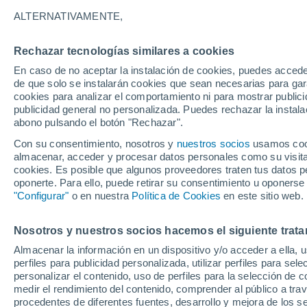
22°
ALTERNATIVAMENTE,
Rechazar tecnologías similares a cookies
Noroeste
En caso de no aceptar la instalación de cookies, puedes accede
Sensación de 22°
15
-
37 km
de que solo se instalarán cookies que sean necesarias para garan
cookies para analizar el comportamiento ni para mostrar publici
publicidad general no personalizada. Puedes rechazar la instala
abono pulsando el botón "Rechazar".
Tiempo 1 - 7 días
Mapa de temperatura
Radar de ll
Con su consentimiento, nosotros y
nuestros socios
usamos cooki
almacenar, acceder y procesar datos personales como su visita e
cookies. Es posible que algunos proveedores traten tus datos pe
oponerte. Para ello, puede retirar su consentimiento u oponerse
Mañana
Sábado
D
Hoy
"Configurar"
o en nuestra
Política de Cookies
en este sitio web.
7 Ago
8 Ago
6 Ago
Nosotros y nuestros socios hacemos el siguiente trata
Almacenar la información en un dispositivo y/o acceder a ella, 
perfiles para publicidad personalizada, utilizar perfiles para sele
personalizar el contenido, uso de perfiles para la selección de c
25°
/
13°
30°
/
14°
25°
/
16°
medir el rendimiento del contenido, comprender al público a tra
procedentes de diferentes fuentes, desarrollo y mejora de los se