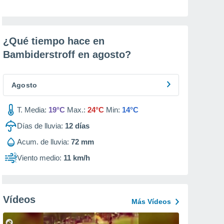
¿Qué tiempo hace en
Bambiderstroff en
agosto
?
Agosto
T. Media:
19°C
Max.:
24°C
Min:
14°C
Días de lluvia:
12
días
Acum. de lluvia:
72 mm
Viento medio:
11 km/h
Vídeos
Más Vídeos