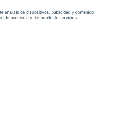
-
36
km/h
15
-
36
km/h
16
-
31
km/h
13
-
31
km/h
e análisis de dispositivos, publicidad y contenido
n de audiencia y desarrollo de servicios.
agosto
uboso
Noroeste
3 Medio
17
-
38 km/h
FPS:
6-10
Noroeste
2 Bajo
17
-
38 km/h
FPS:
no
Noroeste
1 Bajo
15
-
37 km/h
FPS:
no
Noroeste
0 Bajo
14
-
32 km/h
FPS:
no
Noroeste
0 Bajo
7
-
26 km/h
FPS:
no