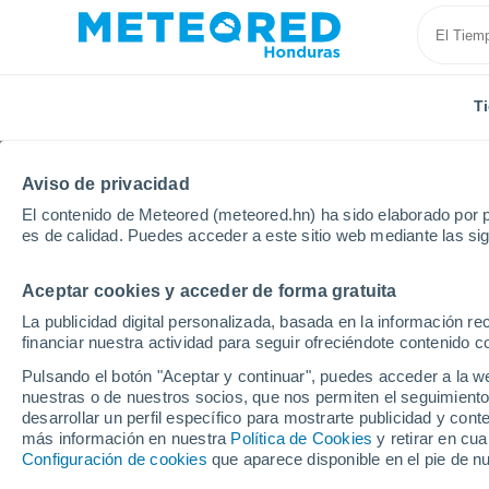
T
Aviso de privacidad
El contenido de Meteored (meteored.hn) ha sido elaborado por p
es de calidad. Puedes acceder a este sitio web mediante las si
Aceptar cookies y acceder de forma gratuita
Inicio
Francia
Gran Este
Mosela
Bambiderst
La publicidad digital personalizada, basada en la información r
financiar nuestra actividad para seguir ofreciéndote contenido c
Tiempo en Bambiderstr
Pulsando el botón "Aceptar y continuar", puedes acceder a la w
nuestras o de nuestros socios, que nos permiten el seguimiento
18:49
Jueves
desarrollar un perfil específico para mostrarte publicidad y co
más información en nuestra
Política de Cookies
y retirar en cu
Configuración de cookies
que aparece disponible en el pie de n
Soleado