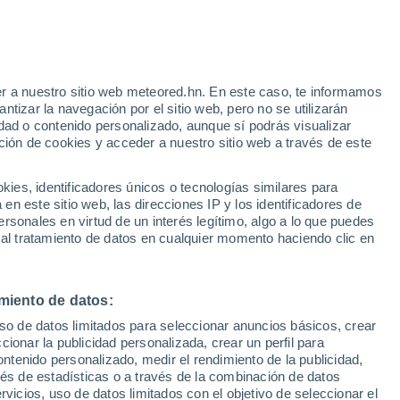
r a nuestro sitio web meteored.hn. En este caso, te informamos
/h
tizar la navegación por el sitio web, pero no se utilizarán
dad o contenido personalizado, aunque sí podrás visualizar
ción de cookies y acceder a nuestro sitio web a través de este
uvia
Satélites
Modelos
es, identificadores únicos o tecnologías similares para
n este sitio web, las direcciones IP y los identificadores de
rsonales en virtud de un interés legítimo, algo a lo que puedes
 al tratamiento de datos en cualquier momento haciendo clic en
omingo
Lunes
Martes
Miércoles
9 Ago
10 Ago
11 Ago
12 Ago
miento de datos:
uso de datos limitados para seleccionar anuncios básicos, crear
ccionar la publicidad personalizada, crear un perfil para
ontenido personalizado, medir el rendimiento de la publicidad,
31°
/
17°
31°
/
18°
32°
/
18°
35°
/
19°
vés de estadísticas o a través de la combinación de datos
rvicios, uso de datos limitados con el objetivo de seleccionar el