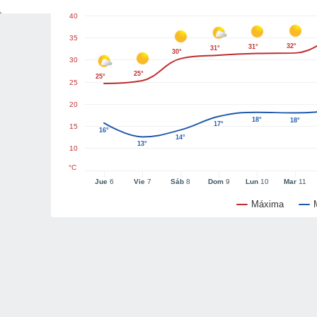
40
35
32°
31°
31°
30°
30
25°
25°
25
20
18°
18°
17°
15
16°
14°
13°
10
°C
Jue
6
Vie
7
Sáb
8
Dom
9
Lun
10
Mar
11
Máxima