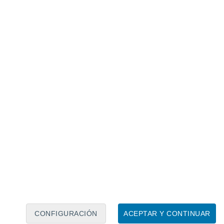
Calendario lunar
Lun
Mar
Mié
Jue
Vie
Sáb
Dom
6
7
8
9
10
11
12
13
14
15
16
17
18
19
CONFIGURACIÓN
ACEPTAR Y CONTINUAR
6