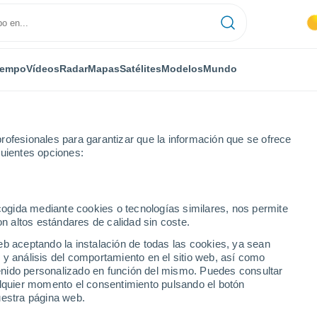
iempo
Vídeos
Radar
Mapas
Satélites
Modelos
Mundo
rofesionales para garantizar que la información que se ofrece
guientes opciones:
roff
ecogida mediante cookies o tecnologías similares, nos permite
on altos estándares de calidad sin coste.
off
eb aceptando la instalación de todas las cookies, ya sean
 y análisis del comportamiento en el sitio web, así como
...
ntenido personalizado en función del mismo. Puedes consultar
alquier momento el consentimiento pulsando el botón
Por hora
uestra página web.
Cielos despejados en las
próximas horas