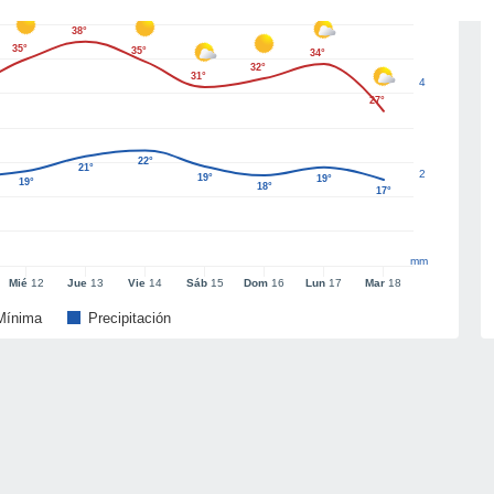
38°
35°
35°
34°
32°
31°
4
27°
22°
21°
2
19°
19°
19°
18°
17°
mm
Mié
12
Jue
13
Vie
14
Sáb
15
Dom
16
Lun
17
Mar
18
Mínima
Precipitación