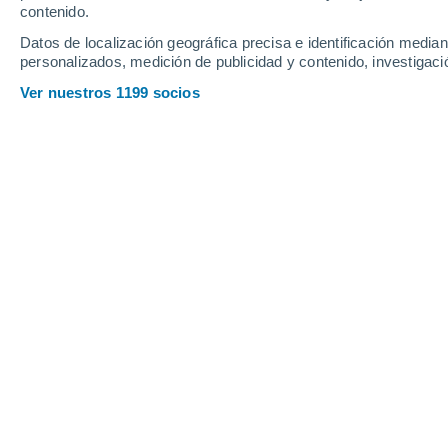
contenido.
12
-
25
km/h
12
-
29
km/h
14
17
-
39
km/h
Datos de localización geográfica precisa e identificación mediant
personalizados, medición de publicidad y contenido, investigació
Tiempo en Bambiderstroff hoy
, 6 de 
Ver nuestros 1199 socios
Parcialmente n
23°
17:00
Sensación T.
25°
Nubes y claros
22°
18:00
Sensación T.
25°
Soleado
22°
19:00
Sensación T.
22°
Soleado
21°
20:00
Sensación T.
21°
Soleado
19°
21:00
Sensación T.
19°