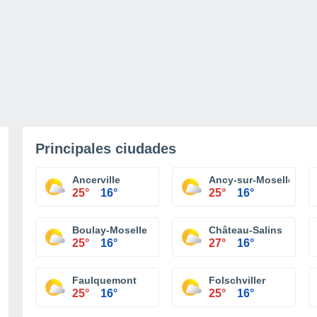
Principales ciudades
Ancerville
Ancy-sur-Moselle
25°
16°
25°
16°
Boulay-Moselle
Château-Salins
25°
16°
27°
16°
Faulquemont
Folschviller
25°
16°
25°
16°