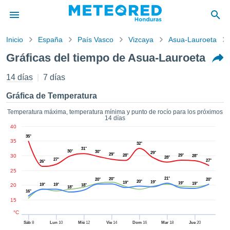
Inicio
España
País Vasco
Vizcaya
Asua-Lauroeta
privacidad
Gráficas del tiempo de Asua-Lauroeta
enido de
ored
14 días
7 días
hn) ha sido
ado por
Gráfica de Temperatura
ales para
ar que la
Temperatura máxima, temperatura mínima y punto de rocío para los próximos
14 días
ón que se
40
de calidad.
35°
eder a este
35
32°
ediante las
31°
30°
30°
29°
29°
30
28°
29°
28°
28°
 opciones:
27°
27°
26°
25
cookies y
21°
20°
20°
20°
20°
19°
19°
19°
19°
20
19°
19°
18°
18°
de forma
16°
uita
15
dad digital
°C
ada, basada
Sáb
8
Lun
10
Mié
12
Vie
14
Dom
16
Mar
18
Jue
20