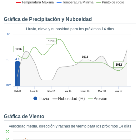
formación
Temperatura Máxima
Temperatura Mínima
Punto de rocío
 mediante
tecnologías
Gráfica de Precipitación y Nubosidad
nos permite
r nuestra
Lluvia, nieve y nubosidad para los próximos 14 días
para seguir
1
10
e contenido
ACEPTAR
1018
estándares
Y
 sin coste.
1016
CONTINUAR
1014
 el botón
4.8
5
5
continuar",
1012
CONFIGURACIÓN
ceder a la
tando la
n de todas
mm
s, ya sean
Sáb
8
Lun
10
Mié
12
Vie
14
Dom
16
Mar
18
Jue
20
de nuestros
Lluvia
Nubosidad (%)
Presión
 que nos
ten el
 y análisis
Gráfica de Viento
tamiento en
b, así como
Velocidad media, dirección y rachas de viento para los próximos 14 días
r un perfil
50
ico para
40