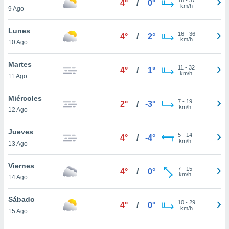
4°
/
0°
ublicidad y
km/h
9 Ago
do en
Lunes
 mismo.
16
-
36
4°
/
2°
km/h
sultar más
10 Ago
 en nuestra
 Cookies
y
Martes
11
-
32
4°
/
1°
ualquier
km/h
11 Ago
ento
Miércoles
 botón
7
-
19
2°
/
-3°
km/h
12 Ago
ación de
kies
 disponible
Jueves
5
-
14
4°
/
-4°
e nuestra
km/h
13 Ago
.
Viernes
IVAMENTE,
7
-
15
4°
/
0°
km/h
14 Ago
as
Sábado
10
-
29
4°
/
0°
 a cookies
km/h
15 Ago
 no aceptar