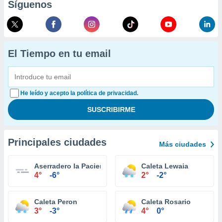
Síguenos
El Tiempo en tu email
He leído y acepto la política de privacidad.
Principales ciudades
Más ciudades
Aserradero la Paciencia
Caleta Lewaia
4°
-6°
2°
-2°
Caleta Peron
Caleta Rosario
3°
-3°
4°
0°