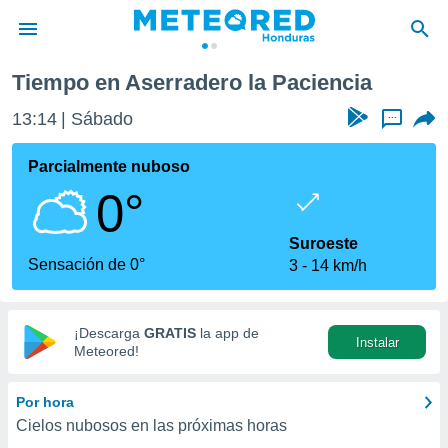
 Paciencia
Tiempo en Aserradero la Paciencia
privacidad
13:14
Sábado
...
o de
n) ha sido
Parcialmente nuboso
or
0°
es para
ue la
 que se
Suroeste
e calidad.
Sensación de 0°
3
14 km/h
eder a este
ediante las
opciones:
¡Descarga
GRATIS
la app de
Instalar
ookies y
Meteored!
e forma
Por hora
d digital
Cielos nubosos en las próximas horas
ada, basada