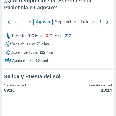
¿Qué tiempo hace en Aserradero la
ados con el
 seleccionar
Paciencia en
agosto
?
o.
calización
yo
Junio
Julio
Agosto
Septiembre
Octubre
Noviemb
precisa e
ión mediante
T. Media:
0°C
Max.:
3°C
Min:
-2°C
, publicidad
Días de lluvia:
20
días
dos,
Acum. de lluvia:
112 mm
 publicidad
,
Viento medio:
10 km/h
ón de
 desarrollo
s.
Salida y Puesta del sol
tros 1199
Salida del sol
Puesta del sol
ios
09:10
18:14