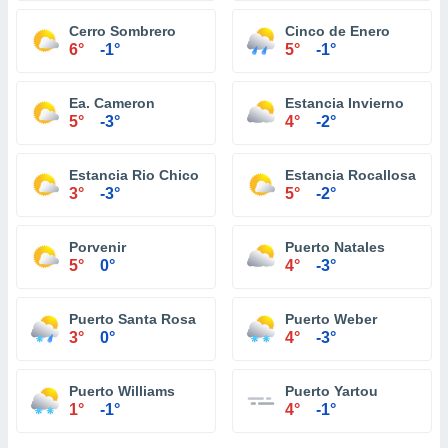
Cerro Sombrero
Cinco de Enero
6°
-1°
5°
-1°
Ea. Cameron
Estancia Invierno
5°
-3°
4°
-2°
Estancia Rio Chico
Estancia Rocallosa
3°
-3°
5°
-2°
Porvenir
Puerto Natales
5°
0°
4°
-3°
Puerto Santa Rosa
Puerto Weber
3°
0°
4°
-3°
Puerto Williams
Puerto Yartou
1°
-1°
4°
-1°