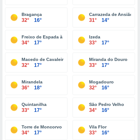
Bragança
Carrazeda de Ansiães
32°
16°
31°
14°
Freixo de Espada à Cinta
Izeda
34°
17°
33°
17°
Macedo de Cavaleiros
Miranda do Douro
32°
17°
33°
17°
Mirandela
Mogadouro
36°
18°
32°
16°
Quintanilha
São Pedro Velho
33°
17°
34°
16°
Torre de Moncorvo
Vila Flor
34°
17°
33°
16°