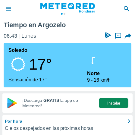
Tiempo en Argozelo
privacidad
06:43
Lunes
...
o de
n) ha sido
Soleado
or
17°
es para
ue la
 que se
Norte
e calidad.
Sensación de 17°
9
16 km/h
eder a este
ediante las
opciones:
¡Descarga
GRATIS
la app de
Instalar
ookies y
Meteored!
e forma
Por hora
d digital
Cielos despejados en las próximas horas
ada, basada