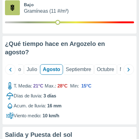
ados con el
Bajo
 seleccionar
Gramíneas (11 #/m³)
o.
calización
precisa e
ión mediante
¿Qué tiempo hace en Argozelo en
, publicidad
agosto
?
dos,
 publicidad
,
yo
Junio
Julio
Agosto
Septiembre
Octubre
Noviemb
ón de
 desarrollo
T. Media:
21°C
Max.:
28°C
Min:
15°C
s.
Días de lluvia:
3
días
tros 1199
ios
Acum. de lluvia:
16 mm
Viento medio:
10 km/h
Salida y Puesta del sol