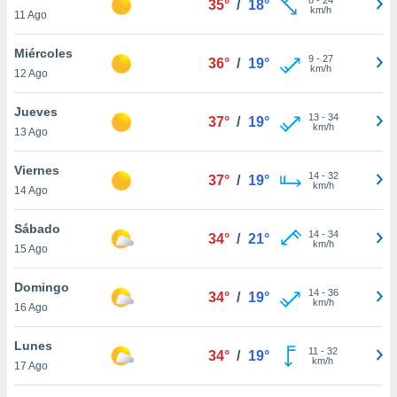
35°
/
18°
ublicidad y
km/h
11 Ago
do en
Miércoles
 mismo.
9
-
27
36°
/
19°
km/h
sultar más
12 Ago
 en nuestra
 Cookies
y
Jueves
13
-
34
37°
/
19°
ualquier
km/h
13 Ago
ento
Viernes
 botón
14
-
32
37°
/
19°
km/h
14 Ago
ación de
kies
 disponible
Sábado
14
-
34
34°
/
21°
e nuestra
km/h
15 Ago
.
Domingo
IVAMENTE,
14
-
36
34°
/
19°
km/h
16 Ago
as
Lunes
11
-
32
34°
/
19°
 a cookies
km/h
17 Ago
 no aceptar