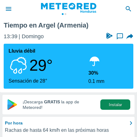
Tiempo en Argel (Armenia)
privacidad
13:39
Domingo
...
o de
n) ha sido
Lluvia débil
or
29°
es para
ue la
 que se
30%
e calidad.
Sensación de 28°
0.1 mm
eder a este
ediante las
opciones:
¡Descarga
GRATIS
la app de
Instalar
ookies y
Meteored!
e forma
Por hora
d digital
Rachas de hasta
64 km/h
en las próximas horas
ada, basada