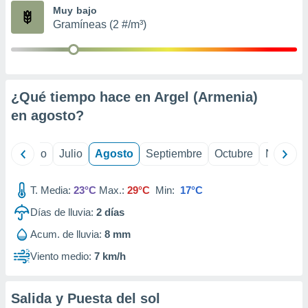
ados con el
Muy bajo
 seleccionar
Gramíneas (2 #/m³)
o.
calización
precisa e
ión mediante
¿Qué tiempo hace en Argel (Armenia)
, publicidad
en
agosto
?
dos,
 publicidad
,
yo
Junio
Julio
Agosto
Septiembre
Octubre
Noviemb
ón de
 desarrollo
T. Media:
23°C
Max.:
29°C
Min:
17°C
s.
Días de lluvia:
2
días
tros 1199
ios
Acum. de lluvia:
8 mm
Viento medio:
7 km/h
Salida y Puesta del sol