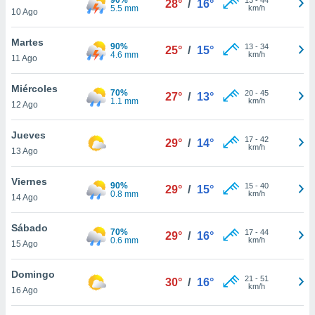
28°
/
16°
ublicidad y
5.5 mm
km/h
10 Ago
do en
Martes
 mismo.
90%
13
-
34
25°
/
15°
4.6 mm
km/h
sultar más
11 Ago
 en nuestra
 Cookies
y
Miércoles
70%
20
-
45
27°
/
13°
ualquier
1.1 mm
km/h
12 Ago
ento
Jueves
 botón
17
-
42
29°
/
14°
km/h
13 Ago
ación de
kies
 disponible
Viernes
90%
15
-
40
29°
/
15°
e nuestra
0.8 mm
km/h
14 Ago
.
Sábado
70%
IVAMENTE,
17
-
44
29°
/
16°
0.6 mm
km/h
15 Ago
as
Domingo
21
-
51
30°
/
16°
 a cookies
km/h
16 Ago
 no aceptar