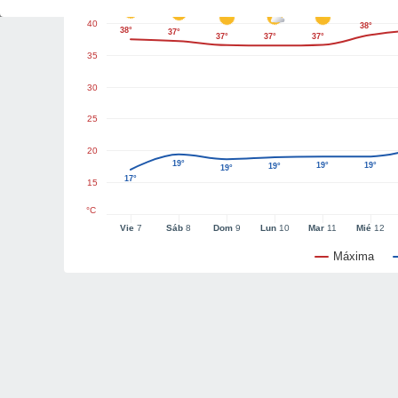
40
38°
38°
37°
37°
37°
37°
35
30
25
20
19°
19°
19°
19°
19°
17°
15
°C
Vie
7
Sáb
8
Dom
9
Lun
10
Mar
11
Mié
12
Máxima