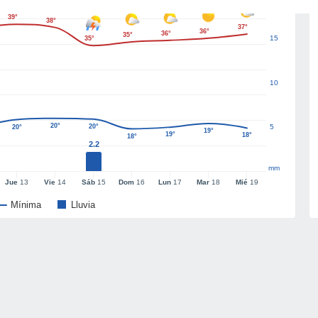
39°
38°
37°
36°
36°
35°
15
35°
10
20°
20°
5
20°
19°
19°
18°
18°
2.2
mm
Jue
13
Vie
14
Sáb
15
Dom
16
Lun
17
Mar
18
Mié
19
Mínima
Lluvia