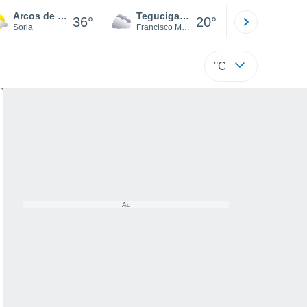
Arcos de Jalón
Tegucigalpa
San Pedr
36°
20°
Soria
Francisco Morazán
Cortés
°C