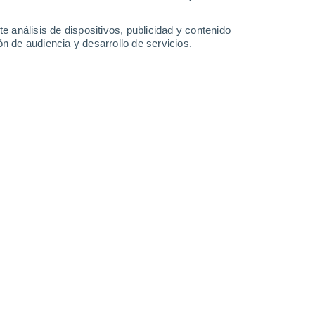
-
44
km/h
14
-
35
km/h
11
-
29
km/h
12
-
38
km/h
e análisis de dispositivos, publicidad y contenido
n de audiencia y desarrollo de servicios.
agosto
Noroeste
8 ¡Muy Alto!
1
-
23 km/h
FPS:
25-50
Oeste
8 ¡Muy Alto!
9
-
29 km/h
FPS:
25-50
Oeste
8 ¡Muy Alto!
13
-
33 km/h
FPS:
25-50
Oeste
7 Alto
14
-
33 km/h
FPS:
15-25
Oeste
5 Medio
16
-
35 km/h
FPS:
6-10