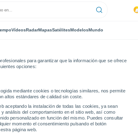
iempo
Vídeos
Radar
Mapas
Satélites
Modelos
Mundo
rofesionales para garantizar que la información que se ofrece
guientes opciones:
Arcos de Jalón
ecogida mediante cookies o tecnologías similares, nos permite
on altos estándares de calidad sin coste.
lón
eb aceptando la instalación de todas las cookies, ya sean
 y análisis del comportamiento en el sitio web, así como
...
ntenido personalizado en función del mismo. Puedes consultar
alquier momento el consentimiento pulsando el botón
Por hora
uestra página web.
Intervalos nubosos en las
próximas horas