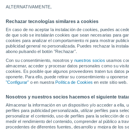
34°
ALTERNATIVAMENTE,
Rechazar tecnologías similares a cookies
UV
8 ¡Muy
En caso de no aceptar la instalación de cookies, puedes accede
Sensación de 32°
FPS
25-50
de que solo se instalarán cookies que sean necesarias para garan
cookies para analizar el comportamiento ni para mostrar publici
publicidad general no personalizada. Puedes rechazar la instala
abono pulsando el botón "Rechazar".
Tiempo 1 - 7 días
Mapa de nubosidad
Radar de llu
Con su consentimiento, nosotros y
nuestros socios
usamos cooki
almacenar, acceder y procesar datos personales como su visita e
cookies. Es posible que algunos proveedores traten tus datos pe
oponerte. Para ello, puede retirar su consentimiento u oponerse
Mañana
Domingo
Hoy
"Configurar"
o en nuestra
Política de Cookies
en este sitio web.
8 Ago
9 Ago
7 Ago
Nosotros y nuestros socios hacemos el siguiente trata
Almacenar la información en un dispositivo y/o acceder a ella, 
perfiles para publicidad personalizada, utilizar perfiles para sele
personalizar el contenido, uso de perfiles para la selección de c
37°
/
19°
37°
/
19°
38°
/
17°
medir el rendimiento del contenido, comprender al público a tra
procedentes de diferentes fuentes, desarrollo y mejora de los se