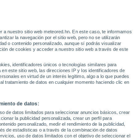
Aviso de nivel amarillo
Alerta moderada por altas
temperaturas en Arcos de Jalón hoy
 Alto!
r a nuestro sitio web meteored.hn. En este caso, te informamos
tizar la navegación por el sitio web, pero no se utilizarán
dad o contenido personalizado, aunque sí podrás visualizar
ción de cookies y acceder a nuestro sitio web a través de este
via
Satélites
Modelos
es, identificadores únicos o tecnologías similares para
n este sitio web, las direcciones IP y los identificadores de
rsonales en virtud de un interés legítimo, algo a lo que puedes
 al tratamiento de datos en cualquier momento haciendo clic en
Lunes
Martes
Miércoles
Jueves
10 Ago
11 Ago
12 Ago
13 Ago
miento de datos:
uso de datos limitados para seleccionar anuncios básicos, crear
ccionar la publicidad personalizada, crear un perfil para
ontenido personalizado, medir el rendimiento de la publicidad,
37°
/
19°
37°
/
19°
38°
/
19°
39°
/
20°
vés de estadísticas o a través de la combinación de datos
rvicios, uso de datos limitados con el objetivo de seleccionar el