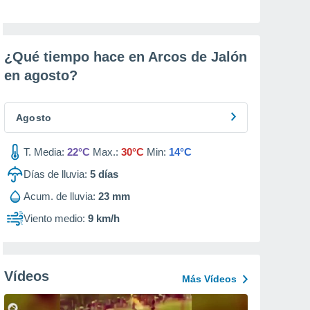
¿Qué tiempo hace en Arcos de Jalón
en
agosto
?
Agosto
T. Media:
22°C
Max.:
30°C
Min:
14°C
Días de lluvia:
5
días
Acum. de lluvia:
23 mm
Viento medio:
9 km/h
Vídeos
Más Vídeos