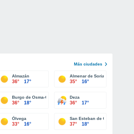
Más ciudades
Almazán
Almenar de Soria
36°
17°
35°
16°
Burgo de Osma-Ciudad de Osma
Deza
36°
18°
36°
17°
Ólvega
San Esteban de Gormaz
33°
16°
37°
18°