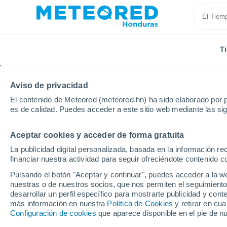
T
Aviso de privacidad
El contenido de Meteored (meteored.hn) ha sido elaborado por p
es de calidad. Puedes acceder a este sitio web mediante las si
Aceptar cookies y acceder de forma gratuita
Inicio
España
Castilla y León
Provincia de Soria
La publicidad digital personalizada, basada en la información r
financiar nuestra actividad para seguir ofreciéndote contenido c
Tiempo en Arcos de Ja
Pulsando el botón "Aceptar y continuar", puedes acceder a la w
nuestras o de nuestros socios, que nos permiten el seguimiento
13:15
Viernes
desarrollar un perfil específico para mostrarte publicidad y co
más información en nuestra
Política de Cookies
y retirar en cu
Configuración de cookies
que aparece disponible en el pie de n
Nubes y claros