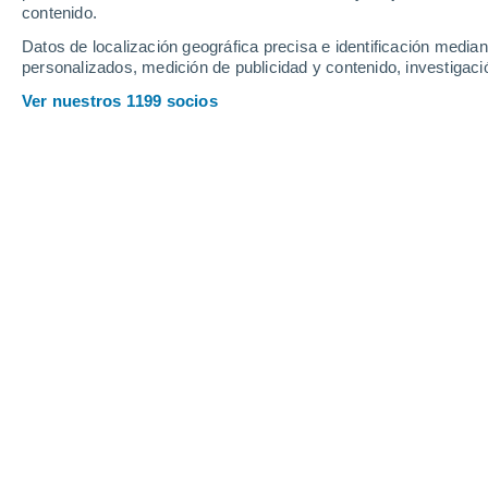
contenido.
20
-
48
km/h
21
-
46
km/h
18
18
-
40
km/h
Datos de localización geográfica precisa e identificación mediant
personalizados, medición de publicidad y contenido, investigació
Tiempo en Arcos de Jalón hoy
, 7 de 
Ver nuestros 1199 socios
Nubes y claros
34°
13:00
Sensación T.
32°
Nubes y claros
36°
14:00
Sensación T.
33°
Nubes y claros
36°
15:00
Sensación T.
34°
Nubes y claros
37°
16:00
Sensación T.
34°
Nubes y claros
37°
17:00
Sensación T.
34°