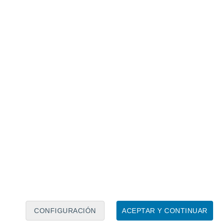
Calendario lunar
Lun
Mar
Mié
Jue
Vie
Sáb
Dom
7
8
9
10
11
12
13
14
15
16
17
18
19
20
CONFIGURACIÓN
ACEPTAR Y CONTINUAR
20