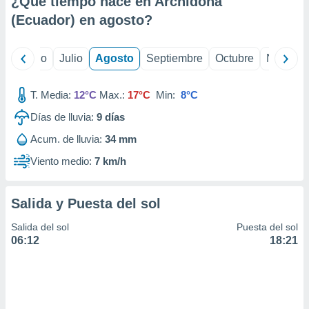
¿Qué tiempo hace en Archidona
ados con el
 seleccionar
(Ecuador) en
agosto
?
o.
calización
yo
Junio
Julio
Agosto
Septiembre
Octubre
Noviemb
precisa e
ión mediante
T. Media:
12°C
Max.:
17°C
Min:
8°C
, publicidad
Días de lluvia:
9
días
dos,
Acum. de lluvia:
34 mm
 publicidad
,
Viento medio:
7 km/h
ón de
 desarrollo
s.
Salida y Puesta del sol
tros 1199
Salida del sol
Puesta del sol
ios
06:12
18:21