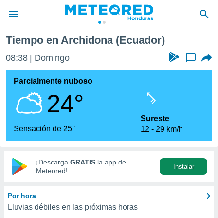
Tiempo en Archidona (Ecuador)
privacidad
08:38
Domingo
...
o de
n) ha sido
Parcialmente nuboso
or
24°
es para
ue la
 que se
Sureste
e calidad.
Sensación de 25°
12
29 km/h
eder a este
ediante las
opciones:
¡Descarga
GRATIS
la app de
Instalar
ookies y
Meteored!
e forma
Por hora
d digital
Lluvias débiles en las próximas horas
ada, basada