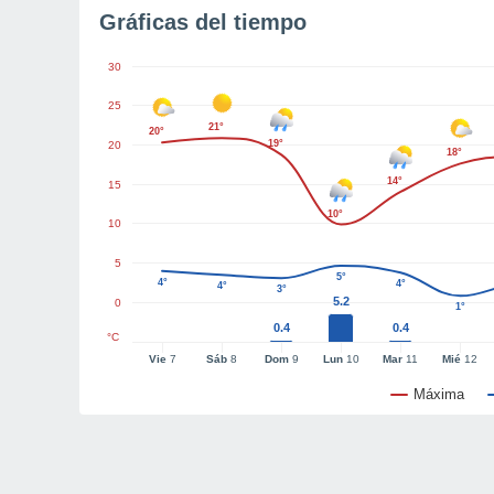
Gráficas del tiempo
30
25
21°
20°
19°
20
18°
14°
15
10°
10
5
5°
4°
4°
4°
3°
5.2
0
1°
0.4
0.4
°C
Vie
7
Sáb
8
Dom
9
Lun
10
Mar
11
Mié
12
Máxima