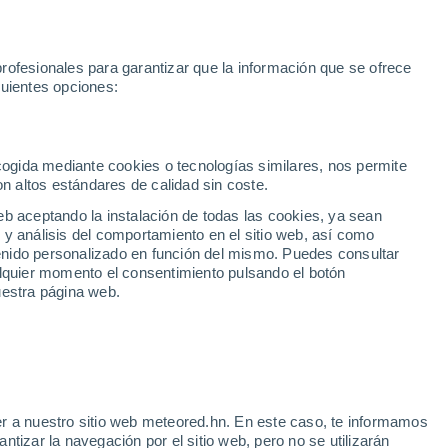
rofesionales para garantizar que la información que se ofrece
guientes opciones:
iempo
Vídeos
Radar
Mapas
Satélites
Modelos
Mundo
ecogida mediante cookies o tecnologías similares, nos permite
on altos estándares de calidad sin coste.
eb aceptando la instalación de todas las cookies, ya sean
 y análisis del comportamiento en el sitio web, así como
ntenido personalizado en función del mismo. Puedes consultar
alquier momento el consentimiento pulsando el botón
uestra página web.
...
Por hora
r a nuestro sitio web meteored.hn. En este caso, te informamos
Intervalos nubosos en las
tizar la navegación por el sitio web, pero no se utilizarán
próximas horas