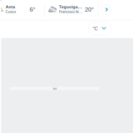
Anta
Tegucigalpa
San Pedr
6°
20°
Cusco
Francisco Morazán
Cortés
°C