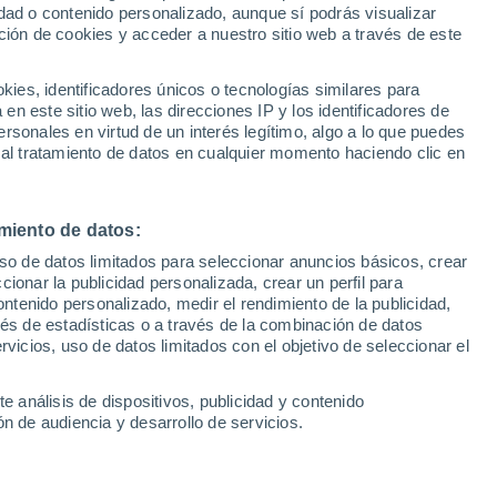
dad o contenido personalizado, aunque sí podrás visualizar
ción de cookies y acceder a nuestro sitio web a través de este
es, identificadores únicos o tecnologías similares para
n este sitio web, las direcciones IP y los identificadores de
rsonales en virtud de un interés legítimo, algo a lo que puedes
 al tratamiento de datos en cualquier momento haciendo clic en
via
Satélites
Modelos
miento de datos:
uso de datos limitados para seleccionar anuncios básicos, crear
ccionar la publicidad personalizada, crear un perfil para
Lunes
Martes
Miércoles
Jueves
ontenido personalizado, medir el rendimiento de la publicidad,
10 Ago
11 Ago
12 Ago
13 Ago
vés de estadísticas o a través de la combinación de datos
rvicios, uso de datos limitados con el objetivo de seleccionar el
e análisis de dispositivos, publicidad y contenido
90%
70%
n de audiencia y desarrollo de servicios.
5.2 mm
0.4 mm
10°
/
5°
14°
/
4°
18°
/
1°
19°
/
2°