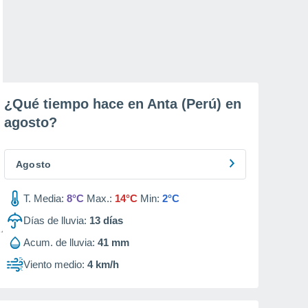
¿Qué tiempo hace en Anta (Perú) en
agosto
?
Agosto
T. Media:
8°C
Max.:
14°C
Min:
2°C
Días de lluvia:
13
días
Acum. de lluvia:
41 mm
Viento medio:
4 km/h