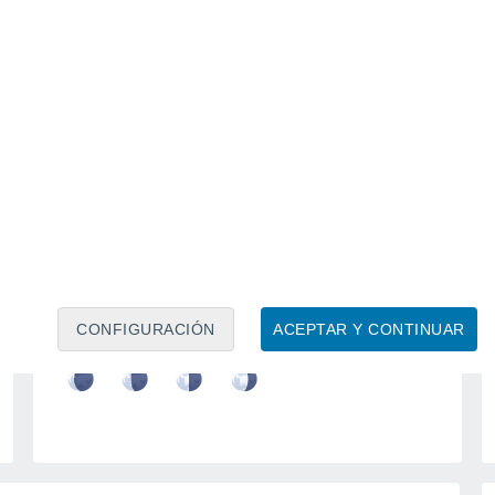
Calendario lunar
Lun
Mar
Mié
Jue
Vie
Sáb
Dom
7
8
9
10
11
12
13
14
15
16
CONFIGURACIÓN
ACEPTAR Y CONTINUAR
17
18
19
20