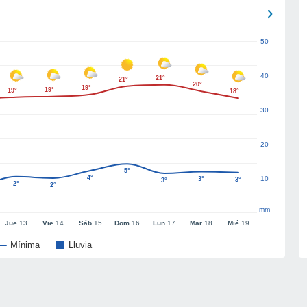
50
40
21°
21°
20°
19°
19°
19°
18°
30
20
5°
4°
10
3°
3°
3°
2°
2°
mm
Jue
13
Vie
14
Sáb
15
Dom
16
Lun
17
Mar
18
Mié
19
Mínima
Lluvia