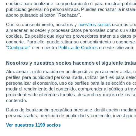
cookies para analizar el comportamiento ni para mostrar publici
5°
publicidad general no personalizada. Puedes rechazar la instala
abono pulsando el botón "Rechazar".
Con su consentimiento, nosotros y
nuestros socios
usamos cooki
Noreste
almacenar, acceder y procesar datos personales como su visita e
Sensación de 8°
0
-
4 km/h
cookies. Es posible que algunos proveedores traten tus datos pe
oponerte. Para ello, puede retirar su consentimiento u oponerse
"Configurar"
o en nuestra
Política de Cookies
en este sitio web.
Tiempo 1 - 7 días
Mapa de nubosidad
Radar de llu
Nosotros y nuestros socios hacemos el siguiente trata
Almacenar la información en un dispositivo y/o acceder a ella, 
perfiles para publicidad personalizada, utilizar perfiles para sele
Mañana
Domingo
Hoy
personalizar el contenido, uso de perfiles para la selección de c
8 Ago
9 Ago
medir el rendimiento del contenido, comprender al público a tra
7 Ago
procedentes de diferentes fuentes, desarrollo y mejora de los se
contenido.
Datos de localización geográfica precisa e identificación mediant
40%
personalizados, medición de publicidad y contenido, investigació
0.4 mm
21°
/
4°
19°
/
3°
20°
/
4°
Ver nuestros 1199 socios