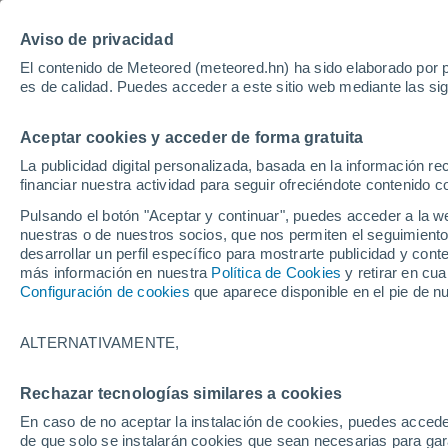
Aviso de privacidad
El contenido de Meteored (meteored.hn) ha sido elaborado por p
es de calidad. Puedes acceder a este sitio web mediante las si
T
Aceptar cookies y acceder de forma gratuita
La publicidad digital personalizada, basada en la información r
financiar nuestra actividad para seguir ofreciéndote contenido c
Pulsando el botón "Aceptar y continuar", puedes acceder a la w
nuestras o de nuestros socios, que nos permiten el seguimiento
desarrollar un perfil específico para mostrarte publicidad y co
más información en nuestra
Política de Cookies
y retirar en cu
Inicio
Perú
Cusco
Anta
Configuración de cookies
que aparece disponible en el pie de n
Tiempo en Anta (Perú)
ALTERNATIVAMENTE,
06:15
Viernes
Rechazar tecnologías similares a cookies
En caso de no aceptar la instalación de cookies, puedes accede
Nubes y claros
de que solo se instalarán cookies que sean necesarias para garan