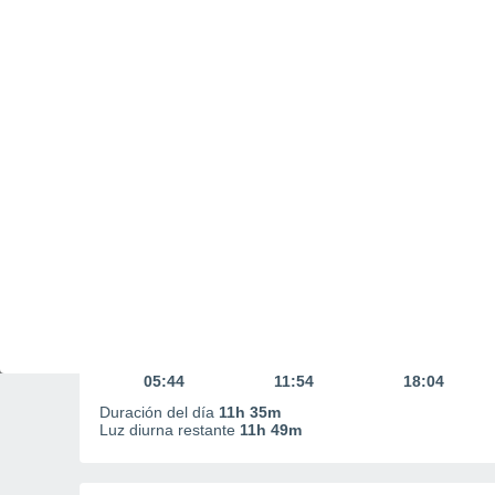
Salida y Puesta del sol
Salida del sol
Puesta del sol
06:06
17:41
Primera luz
Mediodía
Última luz
05:44
11:54
18:04
Duración del día
11h 35m
Luz diurna restante
11h 49m