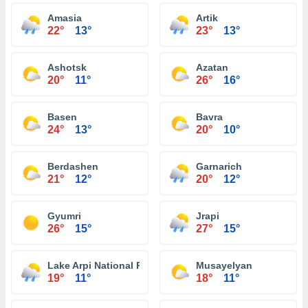
Amasia
Artik
22°
13°
23°
13°
Ashotsk
Azatan
20°
11°
26°
16°
Basen
Bavra
24°
13°
20°
10°
Berdashen
Garnarich
21°
12°
20°
12°
Gyumri
Jrapi
26°
15°
27°
15°
Lake Arpi National Park
Musayelyan
19°
11°
18°
11°