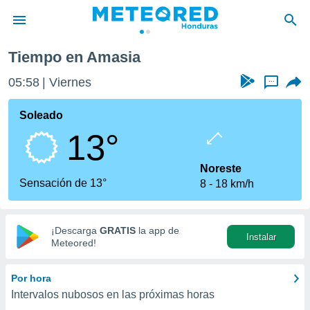
Tiempo en Amasia
privacidad
05:58
Viernes
...
o de
n) ha sido
Soleado
or
13°
es para
ue la
 que se
Noreste
e calidad.
Sensación de 13°
8
18 km/h
eder a este
ediante las
opciones:
¡Descarga
GRATIS
la app de
Instalar
ookies y
Meteored!
e forma
Por hora
d digital
Intervalos nubosos en las próximas horas
ada, basada