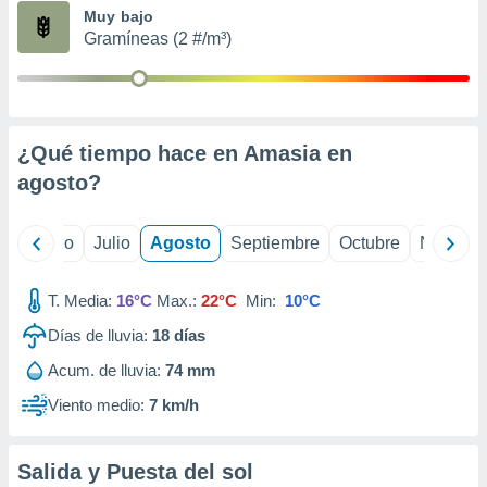
ados con el
Muy bajo
 seleccionar
Gramíneas (2 #/m³)
o.
calización
precisa e
ión mediante
¿Qué tiempo hace en Amasia en
, publicidad
agosto
?
dos,
 publicidad
,
yo
Junio
Julio
Agosto
Septiembre
Octubre
Noviemb
ón de
 desarrollo
T. Media:
16°C
Max.:
22°C
Min:
10°C
s.
Días de lluvia:
18
días
tros 1199
ios
Acum. de lluvia:
74 mm
Viento medio:
7 km/h
Salida y Puesta del sol