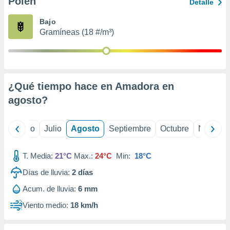
Polen
ados con el
Detalle
 seleccionar
o.
Bajo
Gramíneas (18 #/m³)
calización
precisa e
ión mediante
, publicidad
¿Qué tiempo hace en Amadora en
dos,
agosto
?
 publicidad
,
ón de
yo
Junio
Julio
Agosto
Septiembre
Octubre
Noviemb
 desarrollo
s.
T. Media:
21°C
Max.:
24°C
Min:
18°C
tros 1199
ios
Días de lluvia:
2
días
Acum. de lluvia:
6 mm
Viento medio:
18 km/h