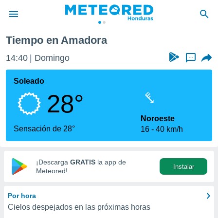
Tiempo en Amadora
privacidad
14:40
Domingo
...
o de
n) ha sido
Soleado
or
28°
es para
ue la
 que se
Noroeste
e calidad.
Sensación de 28°
16
40 km/h
eder a este
ediante las
opciones:
¡Descarga
GRATIS
la app de
Instalar
ookies y
Meteored!
e forma
Por hora
d digital
Cielos despejados en las próximas horas
ada, basada