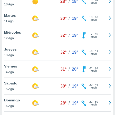
28°
/
18°
ublicidad y
km/h
10 Ago
do en
Martes
 mismo.
18
-
43
30°
/
19°
km/h
sultar más
11 Ago
 en nuestra
 Cookies
y
Miércoles
17
-
40
32°
/
19°
ualquier
km/h
12 Ago
ento
Jueves
 botón
18
-
41
32°
/
19°
km/h
13 Ago
ación de
kies
 disponible
Viernes
24
-
53
31°
/
20°
e nuestra
km/h
14 Ago
.
Sábado
IVAMENTE,
20
-
46
30°
/
19°
km/h
15 Ago
as
Domingo
22
-
50
28°
/
19°
 a cookies
km/h
16 Ago
 no aceptar