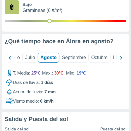
ados con el
Bajo
 seleccionar
Gramíneas (6 #/m³)
o.
calización
precisa e
ión mediante
¿Qué tiempo hace en Álora en
agosto
?
, publicidad
dos,
yo
Junio
Julio
Agosto
Septiembre
Octubre
Noviemb
 publicidad
,
ón de
T. Media:
25°C
Max.:
30°C
Min:
19°C
 desarrollo
s.
Días de lluvia:
1
días
tros 1199
Acum. de lluvia:
7 mm
ios
Viento medio:
6 km/h
Salida y Puesta del sol
Salida del sol
Puesta del sol