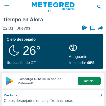
Tiempo en Álora
privacidad
22:31
Jueves
...
o de
n) ha sido
Cielo despejado
or
26°
es para
ue la
 que se
Menguante
e calidad.
Sensación de 27°
Iluminada:
46%
eder a este
ediante las
opciones:
¡Descarga
GRATIS
la app de
Instalar
ookies y
Meteored!
e forma
Por hora
d digital
Cielos despejados en las próximas horas
ada, basada