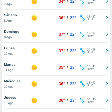
34°
/
22°
ublicidad y
km/h
7 Ago
do en
Sábado
 mismo.
15
-
37
36°
/
22°
km/h
sultar más
8 Ago
 en nuestra
 Cookies
y
Domingo
16
-
37
37°
/
22°
ualquier
km/h
9 Ago
ento
Lunes
 botón
20
-
48
37°
/
23°
km/h
10 Ago
ación de
kies
 disponible
Martes
17
-
41
35°
/
23°
e nuestra
km/h
11 Ago
.
Miércoles
IVAMENTE,
15
-
42
36°
/
23°
km/h
12 Ago
as
Jueves
18
-
45
36°
/
23°
 a cookies
km/h
13 Ago
 no aceptar