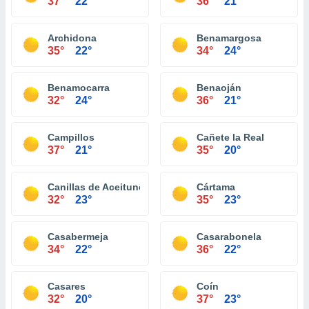
37°
22°
36°
21°
Archidona
Benamargosa
35°
22°
34°
24°
Benamocarra
Benaoján
32°
24°
36°
21°
Campillos
Cañete la Real
37°
21°
35°
20°
Canillas de Aceituno
Cártama
32°
23°
35°
23°
Casabermeja
Casarabonela
34°
22°
36°
22°
Casares
Coín
32°
20°
37°
23°